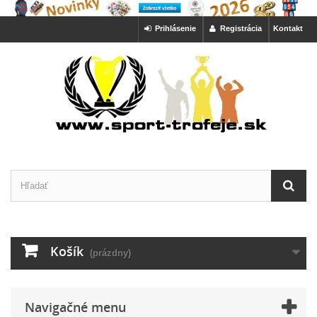
Prihlásenie
Registrácia
Kontakt
Košík
(prázdny)
Navigačné menu