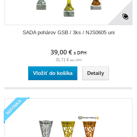
SADA pohárov GSB / 3ks / NJS0605 uni
39,00 €
s DPH
31,71 €
bez DPH
Vložiť do košíka
Detaily
NOVINKA