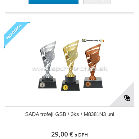
NOVINKA
SADA trofejí GSB / 3ks / M8381N3 uni
29,00 €
s DPH