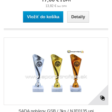
13,82 €
bez DPH
Vložiť do košíka
Detaily
SADA pohárov GSB / 3ks / NJE0135 uni