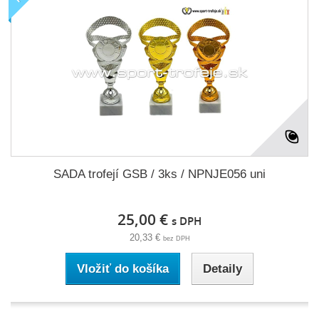
SADA trofejí GSB / 3ks / NPNJE056 uni
25,00 €
s DPH
20,33 €
bez DPH
Vložiť do košíka
Detaily