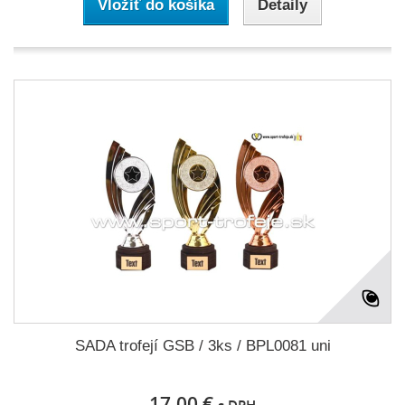
Vložiť do košíka
Detaily
SADA trofejí GSB / 3ks / BPL0081 uni
17,00 €
s DPH