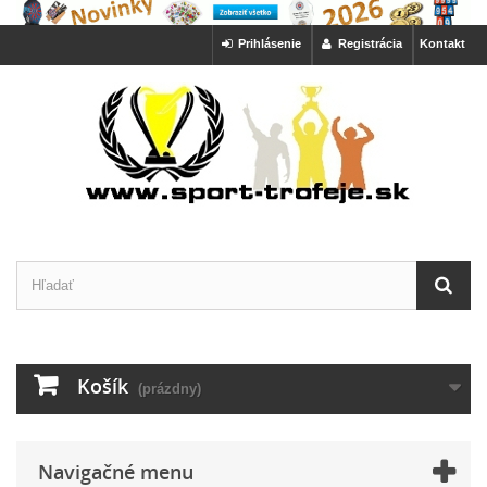
Prihlásenie
Registrácia
Kontakt
Košík
(prázdny)
Navigačné menu