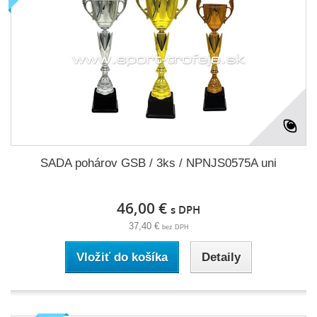
SADA pohárov GSB / 3ks / NPNJS0575A uni
46,00 €
s DPH
37,40 €
bez DPH
Vložiť do košíka
Detaily