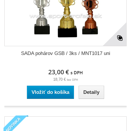
SADA pohárov GSB / 3ks / MNT1017 uni
23,00 €
s DPH
18,70 €
bez DPH
Vložiť do košíka
Detaily
NOVINKA