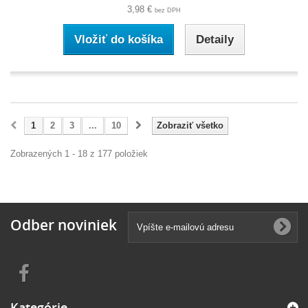
3,98 €
bez DPH
Vložiť do košíka
Detaily
1
2
3
...
10
Zobraziť všetko
Zobrazených 1 - 18 z 177 položiek
Odber noviniek
Kategórie