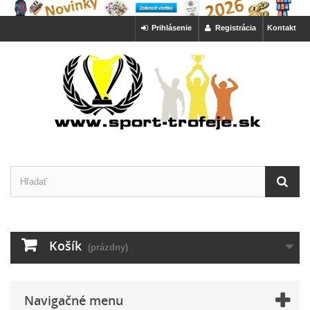
Prihlásenie
Registrácia
Kontakt
Košík
(prázdny)
Navigačné menu