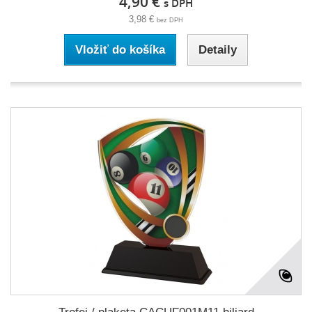
4,90 €
s DPH
3,98 €
bez DPH
Vložiť do košíka
Detaily