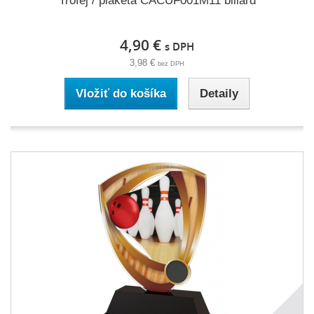
Trofej / plaketa CACUF001M11 biliard
4,90 €
s DPH
3,98 €
bez DPH
Vložiť do košíka
Detaily