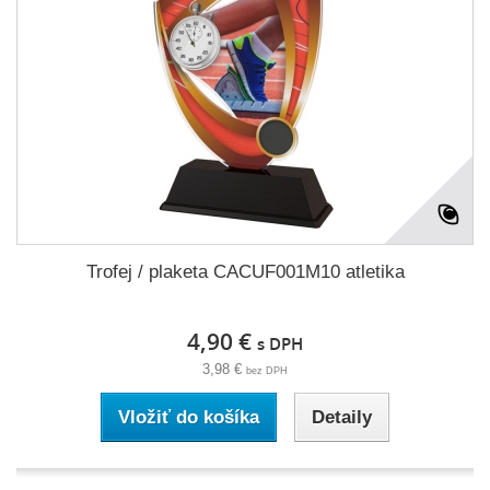
Trofej / plaketa CACUF001M10 atletika
4,90 €
s DPH
3,98 €
bez DPH
Vložiť do košíka
Detaily