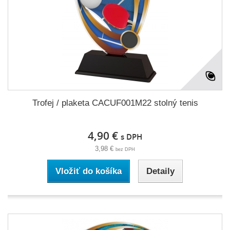
Trofej / plaketa CACUF001M22 stolný tenis
4,90 €
s DPH
3,98 €
bez DPH
Vložiť do košíka
Detaily