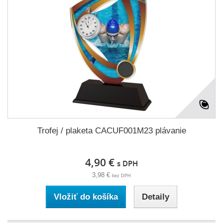
Trofej / plaketa CACUF001M23 plávanie
4,90 €
s DPH
3,98 €
bez DPH
Vložiť do košíka
Detaily