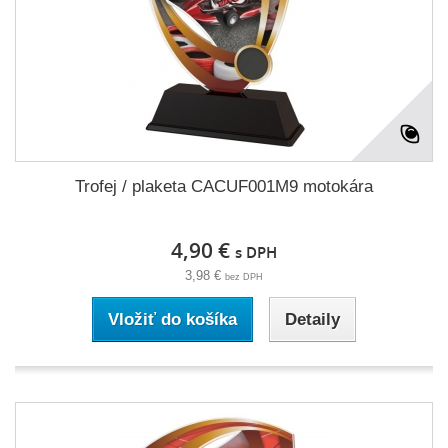
Trofej / plaketa CACUF001M9 motokára
4,90 €
s DPH
3,98 €
bez DPH
Vložiť do košíka
Detaily