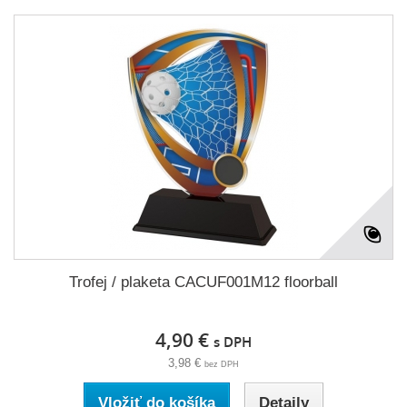
Trofej / plaketa CACUF001M12 floorball
4,90 €
s DPH
3,98 €
bez DPH
Vložiť do košíka
Detaily