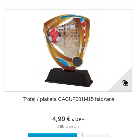
Trofej / plaketa CACUF001M15 hádzaná
4,90 €
s DPH
3,98 €
bez DPH