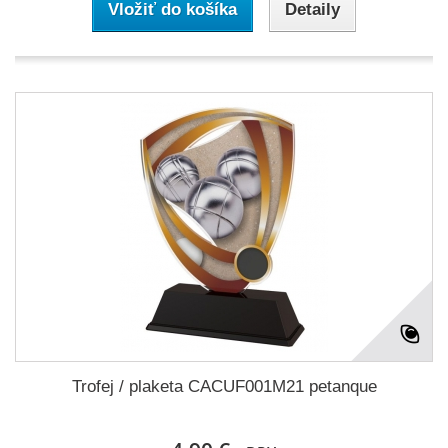
Vložiť do košíka
Detaily
Trofej / plaketa CACUF001M21 petanque