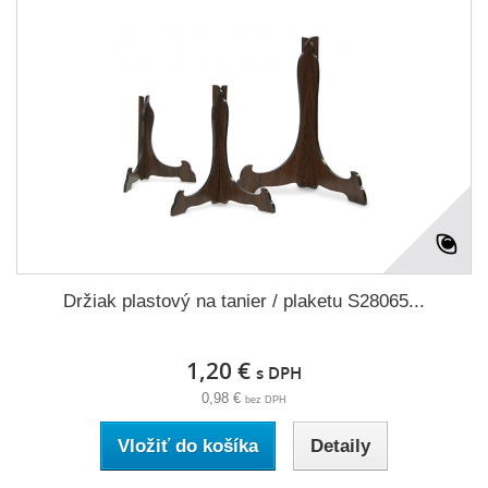
Držiak plastový na tanier / plaketu S28065...
1,20 €
s DPH
0,98 €
bez DPH
Vložiť do košíka
Detaily