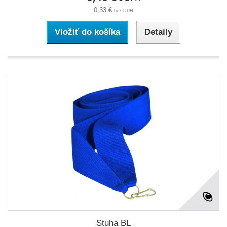
0,33 €
bez DPH
Vložiť do košíka
Detaily
Stuha BL