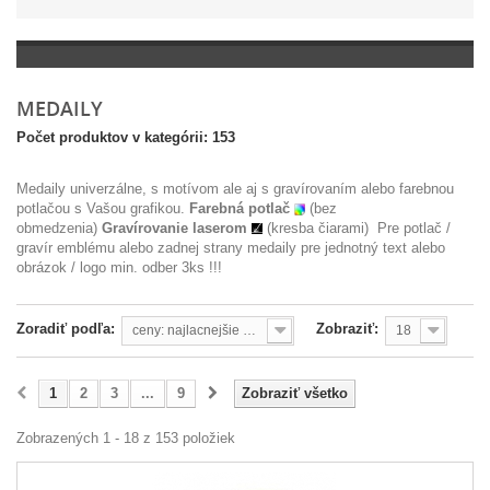
MEDAILY
Počet produktov v kategórii: 153
Medaily univerzálne, s motívom ale aj
s gravírovaním alebo farebnou
potlačou s Vašou grafikou.
Farebná potlač
(bez
obmedzenia)
Gravírovanie laserom
(kresba čiarami)
Pre potlač /
gravír emblému alebo zadnej strany medaily pre jednotný text alebo
obrázok / logo min. odber 3ks !!!
Zoradiť podľa:
Zobraziť:
ceny: najlacnejšie prvé
18
1
2
3
...
9
Zobraziť všetko
Zobrazených 1 - 18 z 153 položiek