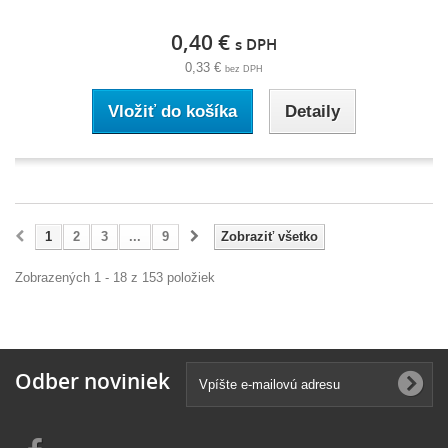
0,40 €
s DPH
0,33 €
bez DPH
Vložiť do košíka
Detaily
1
2
3
...
9
Zobraziť všetko
Zobrazených 1 - 18 z 153 položiek
Odber noviniek