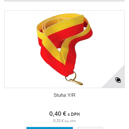
Stuha Y/R
0,40 €
s DPH
0,33 €
bez DPH