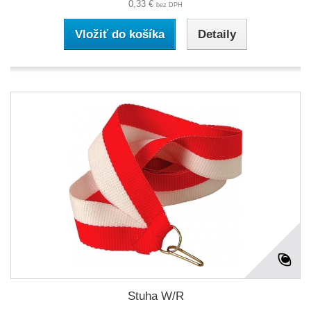
0,33 €
bez DPH
Vložiť do košíka
Detaily
Stuha W/R