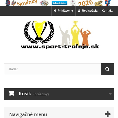
Prihlásenie
Registrácia
Kontakt
Košík
(prázdny)
Navigačné menu