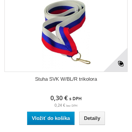
Stuha SVK W/BL/R trikolora
0,30 €
s DPH
0,24 €
bez DPH
Vložiť do košíka
Detaily