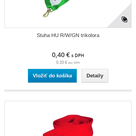
Stuha HU R/W/GN trikolora
0,40 €
s DPH
0,33 €
bez DPH
Vložiť do košíka
Detaily