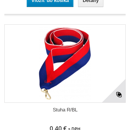
Vložiť do košíka
Detaily
Stuha R/BL
0,40 €
s DPH