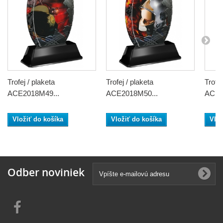
Trofej / plaketa
Trofej / plaketa
Trofej
ACE2018M49...
ACE2018M50...
ACE2
Vložiť do košíka
Vložiť do košíka
Vlož
Odber noviniek