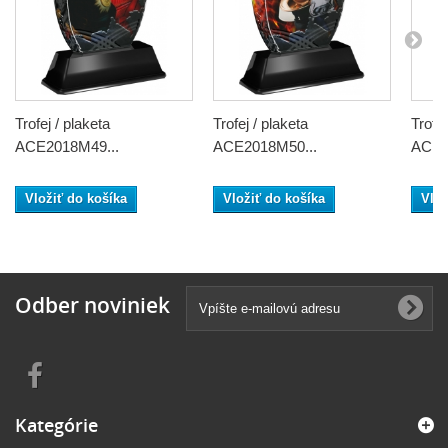
Trofej / plaketa
Trofej / plaketa
Trofej
ACE2018M49...
ACE2018M50...
ACE2
Vložiť do košíka
Vložiť do košíka
Vlož
Odber noviniek
Kategórie