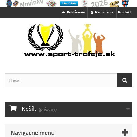
Prihlásenie
Registrácia
Kontakt
Košík
(prázdny)
Navigačné menu