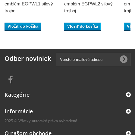
emblém EGPWL1 silový
emblém EGPWL2 silový
embl
trojboj
trojboj
trojbo
Vložiť do košíka
Vložiť do košíka
Vlož
Odber noviniek
Kategórie
Informácie
2025 © Všetky autorské práva vyhradené.
O našom obchode