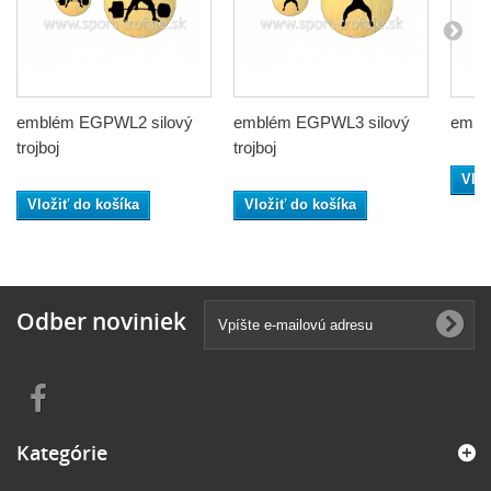
emblém EGPWL2 silový
emblém EGPWL3 silový
emblé
trojboj
trojboj
Vlož
Vložiť do košíka
Vložiť do košíka
Odber noviniek
Kategórie