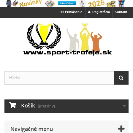
Prihlásenie
Registrácia
Kontakt
Košík
(prázdny)
Navigačné menu