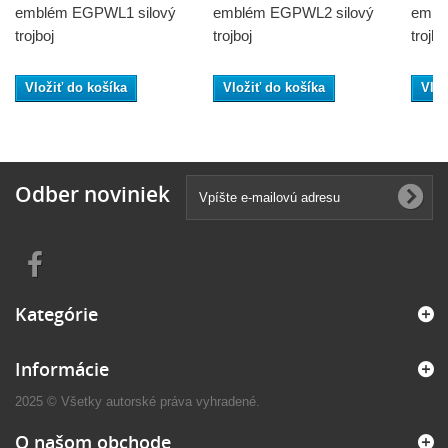
emblém EGPWL1 silový
emblém EGPWL2 silový
embl
trojboj
trojboj
trojbo
Vložiť do košíka
Vložiť do košíka
Vlož
Odber noviniek
Kategórie
Informácie
2025 © Všetky autorské práva vyhradené.
O našom obchode