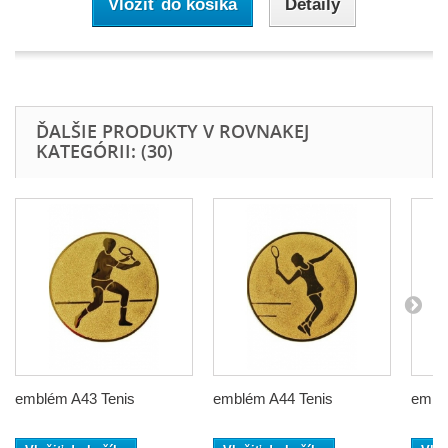
Vložiť do košíka
Detaily
ĎALŠIE PRODUKTY V ROVNAKEJ
KATEGÓRII: (30)
emblém A43 Tenis
emblém A44 Tenis
embl