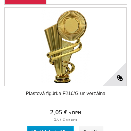
Plastová figúrka F216/G univerzálna
2,05 €
s DPH
1,67 €
bez DPH