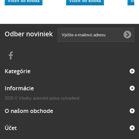
Vložiť do košíka
Vložiť do košíka
Vlož
Odber noviniek
Kategórie
Informácie
2025 © Všetky autorské práva vyhradené.
O našom obchode
Účet