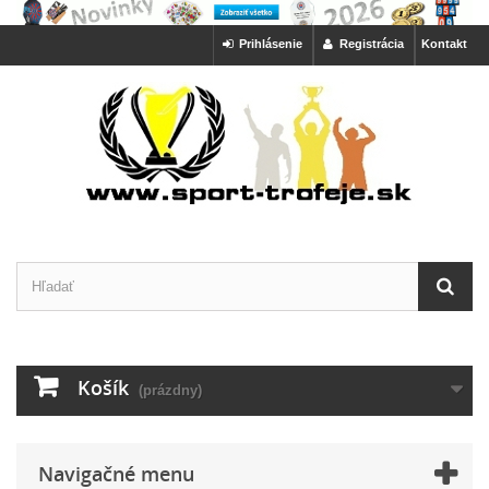
Prihlásenie
Registrácia
Kontakt
Košík
(prázdny)
Navigačné menu