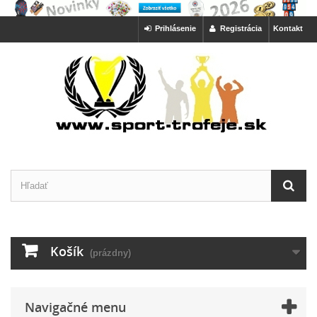
Prihlásenie
Registrácia
Kontakt
Košík
(prázdny)
Navigačné menu