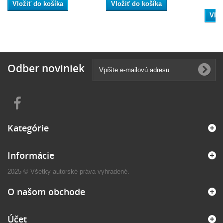
Vložiť do košíka
Vložiť do košíka
Vlož
Odber noviniek
Kategórie
Informácie
2025 © Všetky autorské práva vyhradené.
O našom obchode
Účet