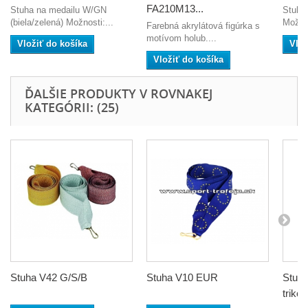
FA210M13...
Stuha na medailu W/GN
Stuha 
(biela/zelená) Možnosti:...
Možno
Farebná akrylátová figúrka s
motívom holub....
Vložiť do košíka
Vlož
Vložiť do košíka
ĎALŠIE PRODUKTY V ROVNAKEJ
KATEGÓRII: (25)
Stuha V42 G/S/B
Stuha V10 EUR
Stuh
trikol