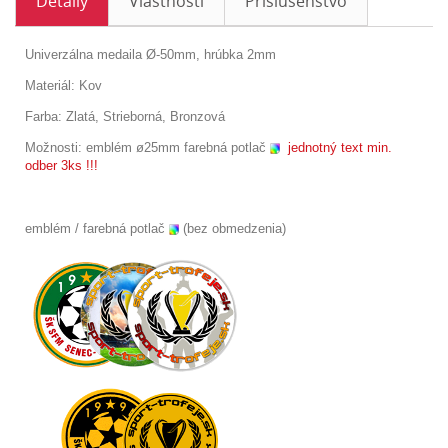
Detaily
Vlastnosti
Príslušenstvo
Univerzálna medaila Ø-50mm, hrúbka 2mm
Materiál: Kov
Farba: Zlatá, Strieborná, Bronzová
Možnosti:
emblém
ø25
mm
farebná potlač
jednotný text min.
odber 3ks !!!
emblém / farebná potlač
(bez obmedzenia)