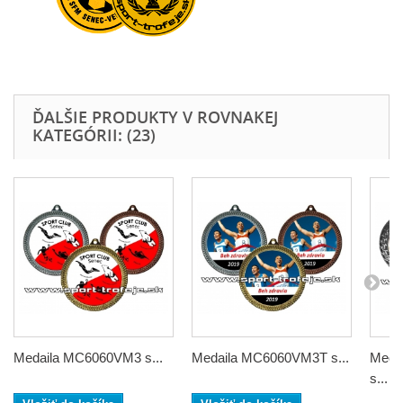
ĎALŠIE PRODUKTY V ROVNAKEJ
KATEGÓRII: (23)
Medaila MC6060VM3 s...
Medaila MC6060VM3T s...
Meda
s...