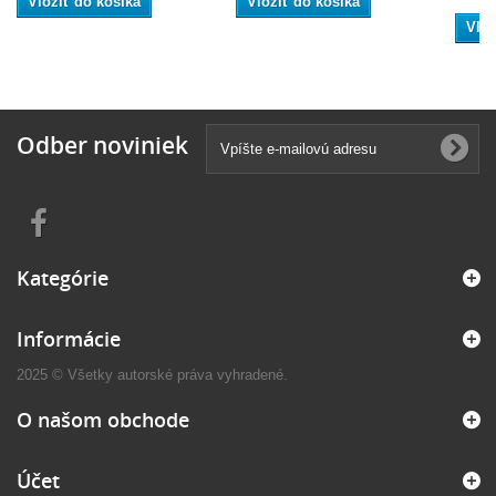
Vložiť do košíka
Vložiť do košíka
Vlož
Odber noviniek
Kategórie
Informácie
2025 © Všetky autorské práva vyhradené.
O našom obchode
Účet