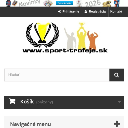
Prihlásenie
Registrácia
Kontakt
Košík
(prázdny)
Navigačné menu