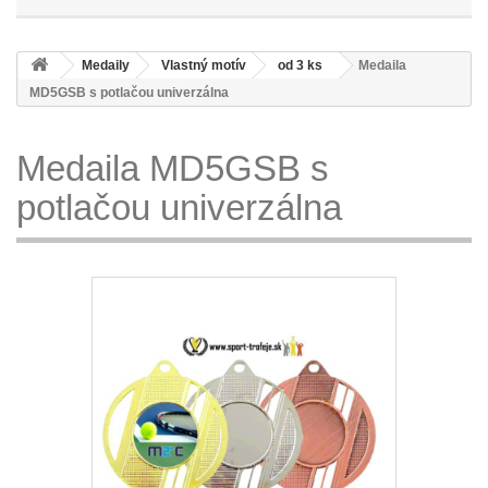
Medaily
Vlastný motív
od 3 ks
Medaila
MD5GSB s potlačou univerzálna
Medaila MD5GSB s
potlačou univerzálna