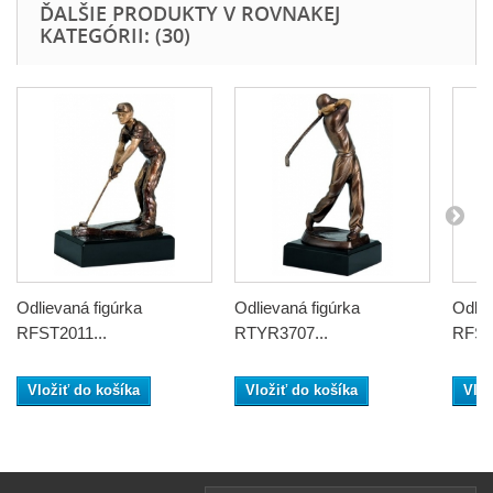
ĎALŠIE PRODUKTY V ROVNAKEJ
KATEGÓRII: (30)
Odlievaná figúrka
Odlievaná figúrka
Odlie
RFST2011...
RTYR3707...
RFST
Vložiť do košíka
Vložiť do košíka
Vlož