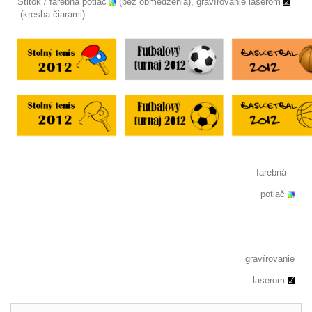
Štitok / farebná potlač
(bez obmedzenia), gravírovanie laserom
(kresba čiarami)
farebná
potlač
gravírovanie
laserom