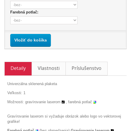
Farebná potlač:
Vložiť do košíka
Detaily
Vlastnosti
Príslušenstvo
Univerzálna sklenená plaketa
Veľkosti: 1
Možnosti:
gravírovanie laserom
, farebná potlač
Gravírovanie laserom
si vyžaduje obrázok alebo logo vo vektorovej
grafike!
Farebná potlač
(bez obmedzenia)
Gravírovanie laserom