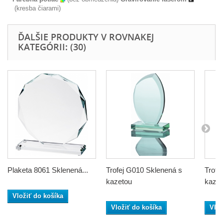
(kresba čiarami)
ĎALŠIE PRODUKTY V ROVNAKEJ
KATEGÓRII: (30)
Plaketa 8061 Sklenená...
Trofej G010 Sklenená s
Trofe
kazetou
kaze
Vložiť do košíka
Vložiť do košíka
Vlož