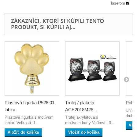
laserom
ZÁKAZNÍCI, KTORÍ SI KÚPILI TENTO
PRODUKT, SI KÚPILI AJ...
Plastová figúrka P528.01
Trofej / plaketa
Pohár
labka
ACE2018M28...
Univer
druhy 
Plastová figúrka s motívom
Trofej akrylátová s
labka. Veľkosti: 1...
motívom karty Veľkosti: 3...
Vlož
Vložiť do košíka
Vložiť do košíka