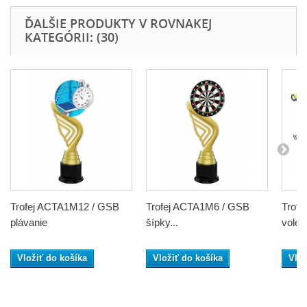
ĎALŠIE PRODUKTY V ROVNAKEJ
KATEGÓRII: (30)
Trofej ACTA1M12 / GSB
Trofej ACTA1M6 / GSB
Trof
plávanie
šípky...
volejb
Vložiť do košíka
Vložiť do košíka
Vlož