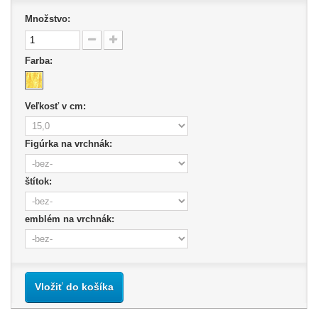
Množstvo:
Farba:
Veľkosť v cm:
Figúrka na vrchnák:
štítok:
emblém na vrchnák:
Vložiť do košíka