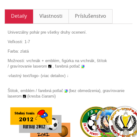
Detaily
Vlastnosti
Príslušenstvo
Univerzálny pohár pre všetky druhy ocenení.
Veľkosti: 1-7
Farba: zlatá
Možnosti: vrchnák + emblém, figúrka na vrchnák, štítok
/
gravírovanie laserom
, farebná potlač
-vlastný text/logo- (viac detailov) ↓
Štitok, emblém / farebná potlač
(bez obmedzenia), gravírovanie
laserom
(kresba čiarami)