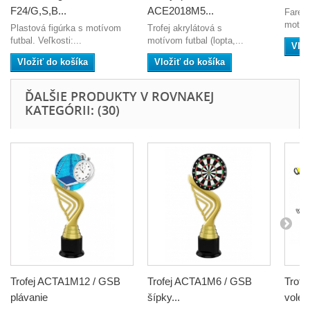
F24/G,S,B...
ACE2018M5...
Farebn
motívo
Plastová figúrka s motívom
Trofej akrylátová s
futbal. Veľkosti:...
motívom futbal (lopta,...
Vlož
Vložiť do košíka
Vložiť do košíka
ĎALŠIE PRODUKTY V ROVNAKEJ
KATEGÓRII: (30)
Trofej ACTA1M12 / GSB
Trofej ACTA1M6 / GSB
Trof
plávanie
šípky...
volejb