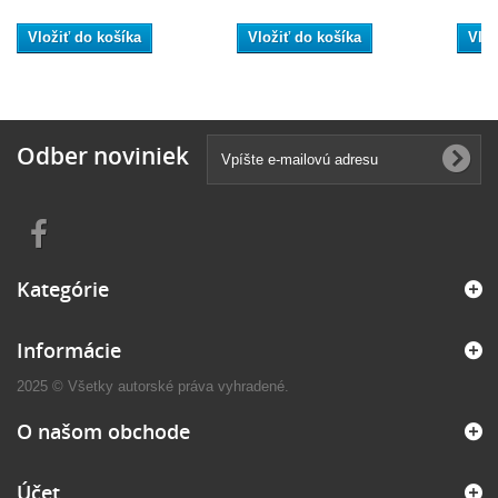
Vložiť do košíka
Vložiť do košíka
Vlož
Odber noviniek
Kategórie
Informácie
2025 © Všetky autorské práva vyhradené.
O našom obchode
Účet