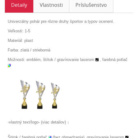
Detaily
Vlastnosti
Príslušenstvo
Univerzálny pohár pre rôzne druhy športov a typov ocenení.
Veľkosti: 1-5
Materiál: plast
Farba: zlatá / strieborná
Možnosti: emblém, štítok /
gravírovanie laserom
, farebná potlač
-vlastný text/logo- (viac detailov) ↓
Štitok / farebná potlač
(bez obmedzenia), gravírovanie laserom