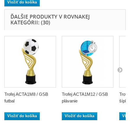
Vložiť do košíka
ĎALŠIE PRODUKTY V ROVNAKEJ
KATEGÓRII: (30)
Trofej ACTA1M8 / GSB
Trofej ACTA1M12 / GSB
Trof
futbal
plávanie
šípky.
Vložiť do košíka
Vložiť do košíka
Vlož