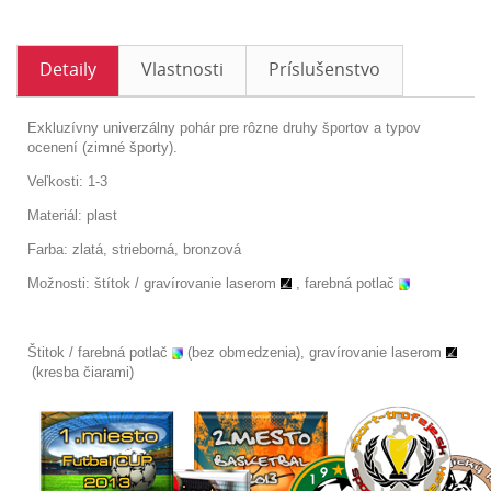
Detaily
Vlastnosti
Príslušenstvo
Exkluzívny univerzálny pohár pre rôzne druhy športov a typov
ocenení (zimné športy).
Veľkosti: 1-3
Materiál: plast
Farba: zlatá, strieborná, bronzová
Možnosti: štítok /
gravírovanie laserom
, farebná potlač
Štitok / farebná potlač
(bez obmedzenia), gravírovanie laserom
(kresba čiarami)