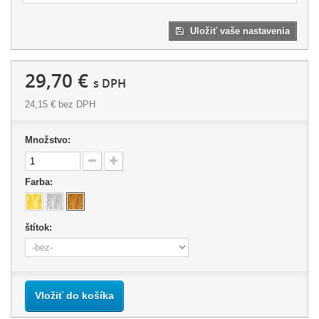
Uložiť vaše nastavenia
29,70 €
s DPH
24,15 €
bez DPH
Množstvo:
Farba:
štítok:
Vložiť do košíka