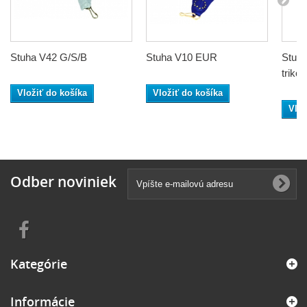
Stuha V42 G/S/B
Stuha V10 EUR
Stuh
trikol
Vložiť do košíka
Vložiť do košíka
Vlož
Odber noviniek
Kategórie
Informácie