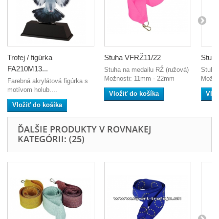
Trofej / figúrka
Stuha VFRŽ11/22
Stuh
FA210M13...
Stuha na medailu RŽ (ružová)
Stuha
Možnosti: 11mm - 22mm
Možno
Farebná akrylátová figúrka s
motívom holub....
Vložiť do košíka
Vlož
Vložiť do košíka
ĎALŠIE PRODUKTY V ROVNAKEJ
KATEGÓRII: (25)