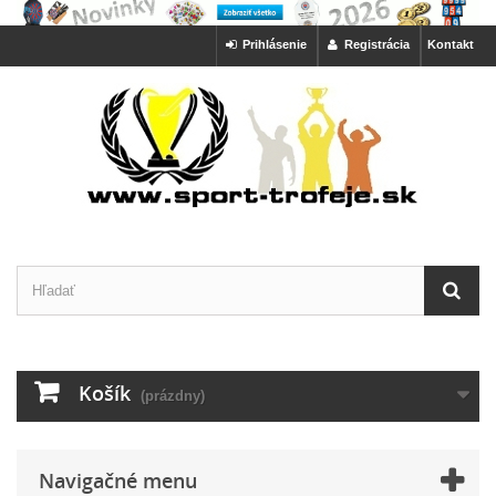
Prihlásenie
Registrácia
Kontakt
Košík
(prázdny)
Navigačné menu