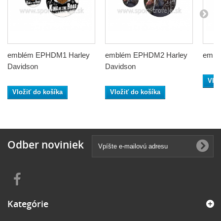
emblém EPHDM1 Harley
emblém EPHDM2 Harley
embl
Davidson
Davidson
Vlož
Vložiť do košíka
Vložiť do košíka
Odber noviniek
Kategórie