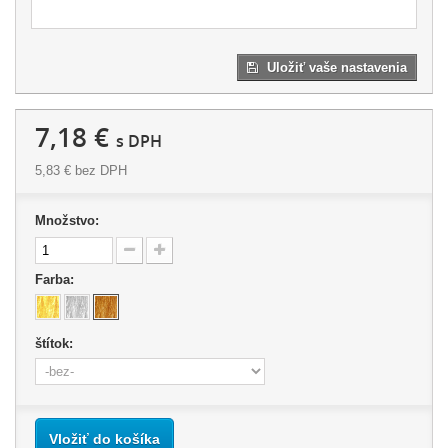
Uložiť vaše nastavenia
7,18 €
s DPH
5,83 €
bez DPH
Množstvo:
Farba:
štítok:
Vložiť do košíka