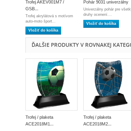
Trofej AKEV001M7 /
Pohár 9031 univerzálny
GSB...
Univerzálny pohár pre všetk
druhy ocenení....
Trofej akrylátová s motívom
auto-moto šport...
Vložiť do košíka
Vložiť do košíka
ĎALŠIE PRODUKTY V ROVNAKEJ KATEGÓR
Trofej / plaketa
Trofej / plaketa
ACE2018M1...
ACE2018M2...