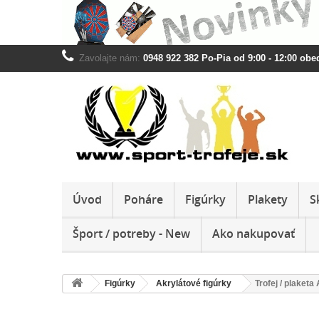
Zavolajte nám:
0948 922 382 Po-Pia od 9:00 - 12:00 obed
Úvod
Poháre
Figúrky
Plakety
S
Šport / potreby - New
Ako nakupovať
Figúrky
Akrylátové figúrky
Trofej / plake