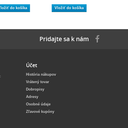
ložiť do košíka
Vložiť do košíka
Vložiť do
Pridajte sa k nám
Účet
História nákupov
c
Vrátený tovar
Dobropisy
Adresy
Osobné údaje
Zľavové kupóny