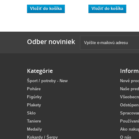
Vložiť do košíka
Vložiť do košíka
Odber noviniek
Kategórie
Inform
Šport / potreby - New
Nové pro
Poháre
Naše pred
Figúrky
Všeobecn
Plakety
Odstúpen
Sklo
Spracova
Taniere
Používan
Medaily
Ako naku
Kokardy / Šerpy
O nás