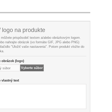
/ logo na produkte
i môžete prispôsobiť textom a/alebo obrázkovým logom.
lebo nahrajte obrázok (vo formáte GIF, JPG alebo PNG)
 tlačidlo "Uložiť vaše nastavenia". Potom produkt vložte do
ka.
te obrázok (logo)
Vyberte súbor
ý súbor
e vlastný text