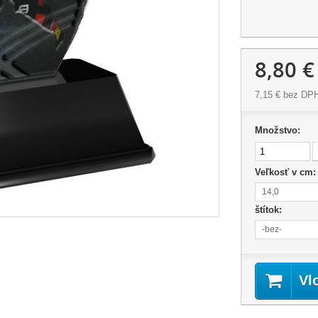
8,80 €
7,15 €
bez DP
Množstvo:
Veľkosť v cm
14,0
štítok:
-bez-
Vl