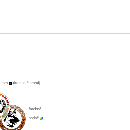
serom
(kresba čiarami)
farebná
potlač