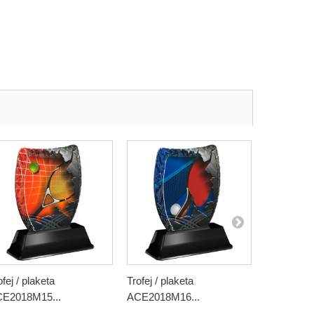
ofej / plaketa
Trofej / plaketa
Trofej / pl
E2018M15...
ACE2018M16...
ACE2018M