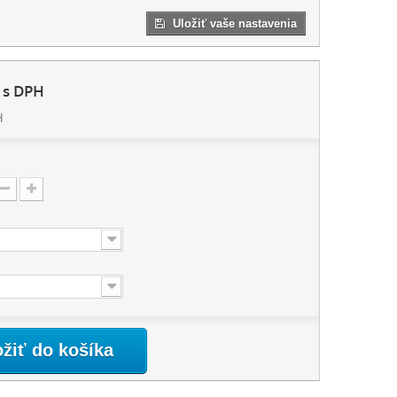
Uložiť vaše nastavenia
s DPH
H
:
ožiť do košíka