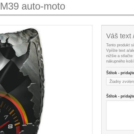
8M39 auto-moto
Váš text 
Tento produkt s
Vpíšte text a/a
nižšie a stlačte
nákupného koší
Štítok - pridaj
Žiadny zvolen
Štítok - pridajt