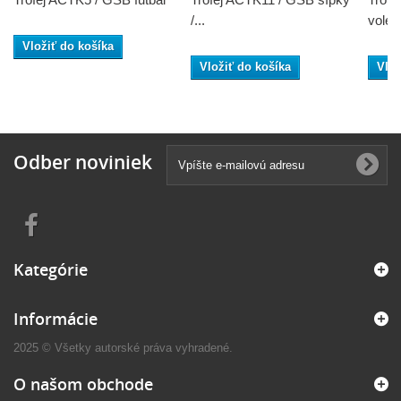
/...
volejb
Vložiť do košíka
Vložiť do košíka
Vlož
Odber noviniek
Kategórie
Informácie
2025 © Všetky autorské práva vyhradené.
O našom obchode