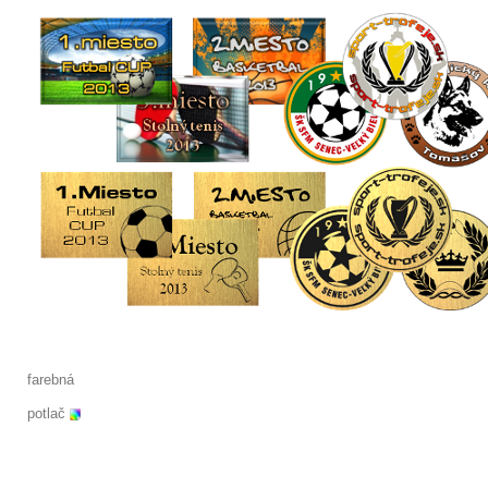
farebná
potlač