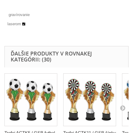
gravírovanie
laserom
ĎALŠIE PRODUKTY V ROVNAKEJ
KATEGÓRII: (30)
Trofej ACTK5 / GSB futbal
Trofej ACTK11 / GSB šípky
Trofe