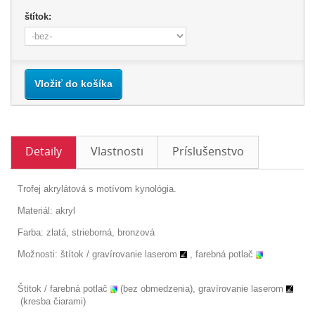
štítok:
Vložiť do košíka
Detaily
Vlastnosti
Príslušenstvo
Trofej akrylátová s motívom kynológia.
Materiál: akryl
Farba: zlatá, strieborná, bronzová
Možnosti: štítok /
gravírovanie laserom
, farebná potlač
Štitok / farebná potlač
(bez obmedzenia), gravírovanie laserom
(kresba čiarami)