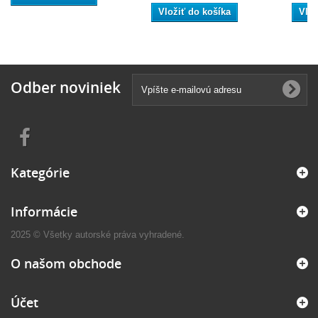
Vložiť do košíka
Vlož
Odber noviniek
Kategórie
Informácie
2025 © Všetky autorské práva vyhradené.
O našom obchode
Účet