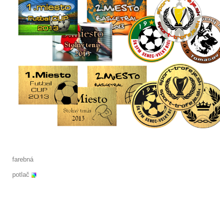
farebná
potlač