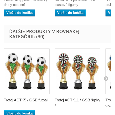
Univerzálny pohár pre všetky
Univerzálny podstavec pod
Univer
druhy ocenení....
plastové figúrky....
druhy 
Vložiť do košíka
Vložiť do košíka
Vlož
ĎALŠIE PRODUKTY V ROVNAKEJ
KATEGÓRII: (30)
Trofej ACTK5 / GSB futbal
Trofej ACTK11 / GSB šípky
Trofe
/...
volejb
Vložiť do košíka