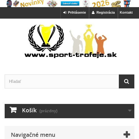
Prihlásenie
Registrácia
Kontakt
Košík
(prázdny)
Navigačné menu