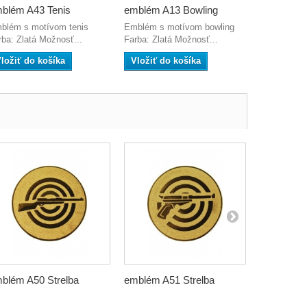
blém A43 Tenis
emblém A13 Bowling
blém s motívom tenis
Emblém s motívom bowling
rba: Zlatá Možnosť...
Farba: Zlatá Možnosť...
ložiť do košíka
Vložiť do košíka
blém A50 Strelba
emblém A51 Strelba
emblém A5