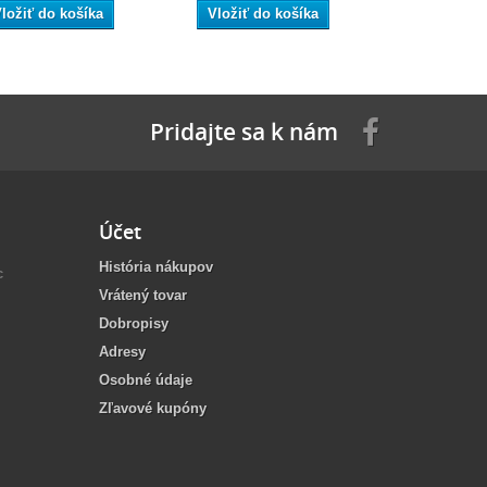
ložiť do košíka
Vložiť do košíka
Vložiť do
Pridajte sa k nám
Účet
História nákupov
c
Vrátený tovar
Dobropisy
Adresy
Osobné údaje
Zľavové kupóny