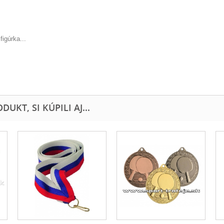
igúrka...
UKT, SI KÚPILI AJ...