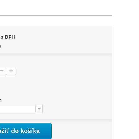
s DPH
H
:
ožiť do košíka