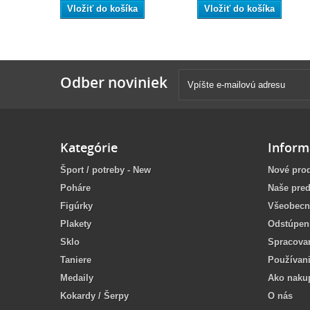
Vložiť do košíka
Vložiť do košíka
Odber noviniek
Kategórie
Inform
Šport / potreby - New
Nové pro
Poháre
Naše pred
Figúrky
Všeobecn
Plakety
Odstúpen
Sklo
Spracova
Taniere
Používan
Medaily
Ako naku
Kokardy / Šerpy
O nás