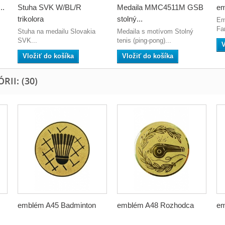
..
Stuha SVK W/BL/R
Medaila MMC4511M GSB
em
trikolora
stolný...
Em
Fa
Stuha na medailu Slovakia
Medaila s motívom Stolný
SVK...
tenis (ping-pong)...
V
Vložiť do košíka
Vložiť do košíka
II: (30)
emblém A45 Badminton
emblém A48 Rozhodca
em