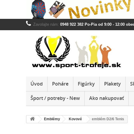
Zavolajte nám:
0948 922 382 Po-Pia od 9:00 - 12:00 obed
Úvod
Poháre
Figúrky
Plakety
S
Šport / potreby - New
Ako nakupovať
Emblémy
Kovové
emblém D2/6 Tenis