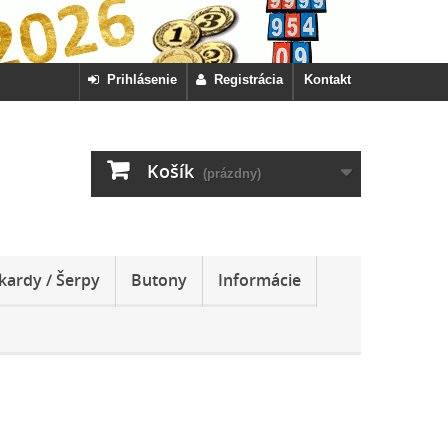
Prihlásenie
Registrácia
Kontakt
Košík
(prázdny)
kardy / Šerpy
Butony
Informácie