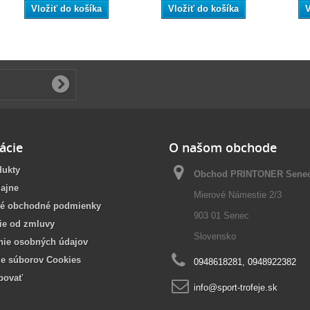
Vložiť do košíka
Vložiť do košíka
V
ácie
O našom obchode
dukty
Obchod PRINTONER Sene
ajne
Mierové Námestie 2/3
é obchodné podmienky
903 01 Senec
ie od zmluvy
Slovensko
nie osobných údajov
ie súborov Cookies
0948618281, 0948922382
povať
info@sport-trofeje.sk