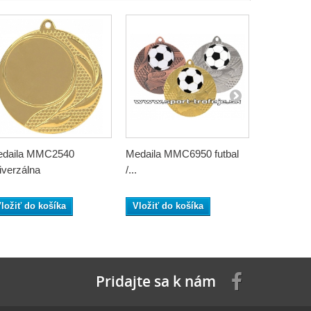
daila MMC2540
Medaila MMC6950 futbal
Medaila 
iverzálna
/...
Vložiť do
ložiť do košíka
Vložiť do košíka
Pridajte sa k nám