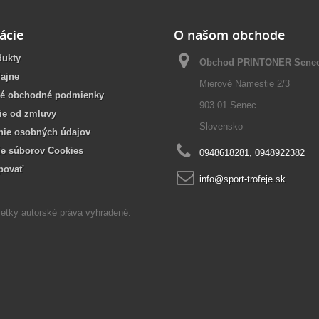
ácie
O našom obchode
dukty
Obchod PRINTONER Sene
ajne
Mierové Námestie 2/3
é obchodné podmienky
903 01 Senec
ie od zmluvy
Slovensko
nie osobných údajov
ie súborov Cookies
0948618281, 0948922382
povať
info@sport-trofeje.sk
etky autorské práva vyhradené.