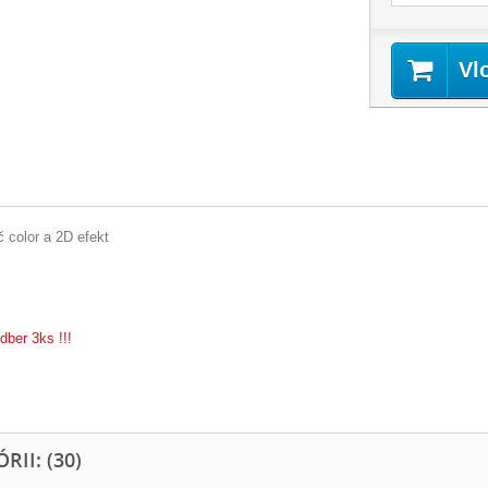
Vl
 color a 2D efekt
dber 3ks !!!
II: (30)