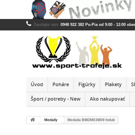
Zavolajte nám:
0948 922 382 Po-Pia od 9:00 - 12:00 obed
Úvod
Poháre
Figúrky
Plakety
S
Šport / potreby - New
Ako nakupovať
Medaily
Medaila BMDM03M09 holub