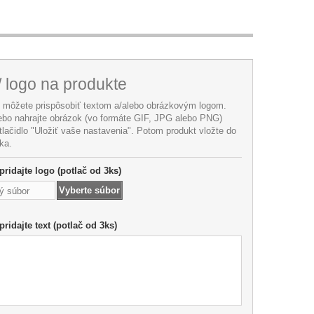
/ logo na produkte
i môžete prispôsobiť textom a/alebo obrázkovým logom.
lebo nahrajte obrázok (vo formáte GIF, JPG alebo PNG)
 tlačidlo "Uložiť vaše nastavenia". Potom produkt vložte do
ka.
pridajte logo (potlač od 3ks)
Vyberte súbor
ý súbor
pridajte text (potlač od 3ks)