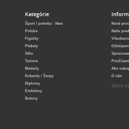
Kategórie
Inform
Šport / potreby - New
Nové pro
Poháre
Naše pred
Figúrky
Všeobecn
Plakety
Odstúpen
Sklo
Spracova
Taniere
Používan
Medaily
Ako naku
Kokardy / Šerpy
O nás
Diplomy
2025 © Vš
Emblémy
Butony