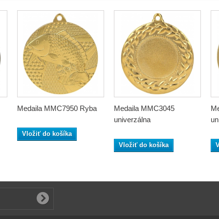
Medaila MMC7950 Ryba
Medaila MMC3045
Me
univerzálna
un
Vložiť do košíka
Vložiť do košíka
V