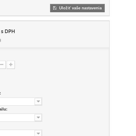
Uložiť vaše nastavenia
s DPH
H
:
ailu: