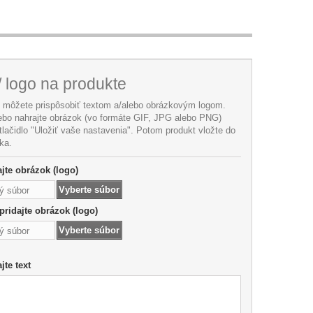
/ logo na produkte
i môžete prispôsobiť textom a/alebo obrázkovým logom.
lebo nahrajte obrázok (vo formáte GIF, JPG alebo PNG)
 tlačidlo "Uložiť vaše nastavenia". Potom produkt vložte do
ka.
jte obrázok (logo)
Vyberte súbor
ý súbor
pridajte obrázok (logo)
Vyberte súbor
ý súbor
jte text