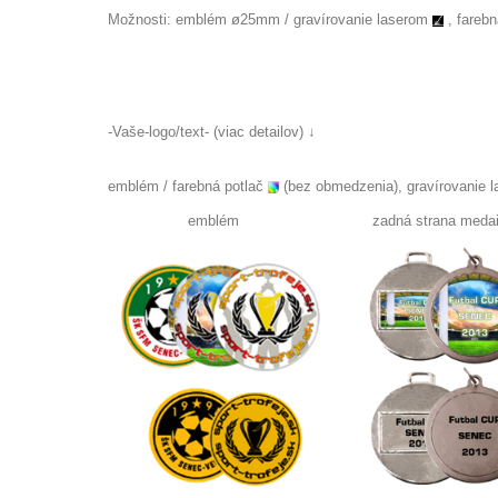
Možnosti:
emblém
ø2
5mm /
gravírovanie laserom
, farebn
-Vaše-logo/text- (viac detailov) ↓
emblém / farebná potlač
(bez obmedzenia), gravírovanie 
emblém zadná strana medail