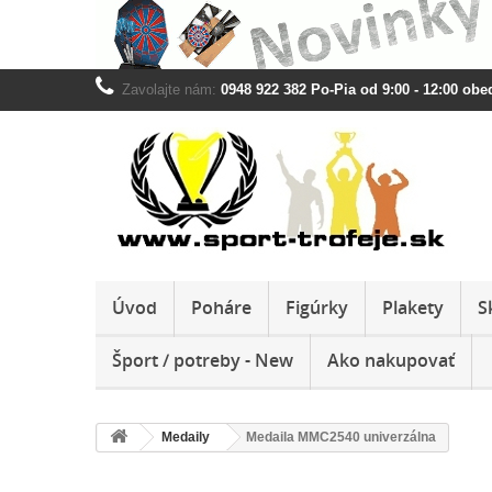
Zavolajte nám:
0948 922 382 Po-Pia od 9:00 - 12:00 obed
Úvod
Poháre
Figúrky
Plakety
S
Šport / potreby - New
Ako nakupovať
Medaily
Medaila MMC2540 univerzálna