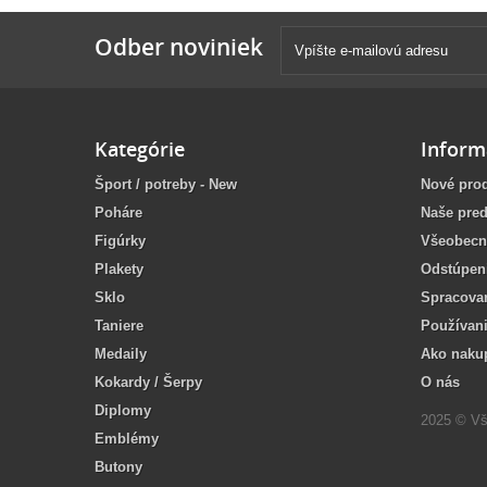
Odber noviniek
Kategórie
Inform
Šport / potreby - New
Nové pro
Poháre
Naše pred
Figúrky
Všeobecn
Plakety
Odstúpen
Sklo
Spracova
Taniere
Používan
Medaily
Ako naku
Kokardy / Šerpy
O nás
Diplomy
2025 © Vš
Emblémy
Butony