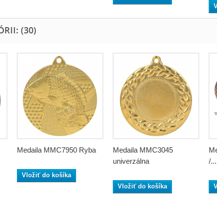
V
II: (30)
Medaila MMC7950 Ryba
Medaila MMC3045
Me
univerzálna
/...
Vložiť do košíka
Vložiť do košíka
V