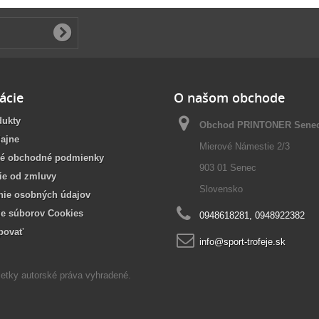
ácie
O našom obchode
dukty
Obchod PRINTONER Sene
ajne
Mierové Námestie 2/3
é obchodné podmienky
903 01 Senec
ie od zmluvy
Slovensko
nie osobných údajov
ie súborov Cookies
0948618281, 0948922382
povať
info@sport-trofeje.sk
etky autorské práva vyhradené.