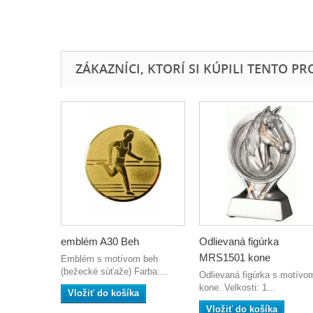
ZÁKAZNÍCI, KTORÍ SI KÚPILI TENTO PROD
emblém A30 Beh
Odlievaná figúrka
MRS1501 kone
Emblém s motívom beh
(bežecké súťaže) Farba:...
Odlievaná figúrka s motívo
kone. Velkosti: 1...
Vložiť do košíka
Vložiť do košíka