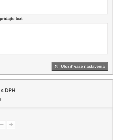
pridajte text
Uložiť vaše nastavenia
s DPH
H