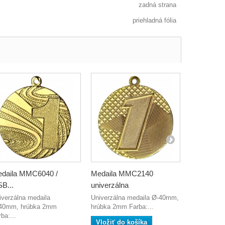
zadná strana
priehladná fólia
daila MMC6040 /
Medaila MMC2140
emblém A
B...
univerzálna
Korčulova
iverzálna medaila
Univerzálna medaila Ø-40mm,
Emblém s 
40mm, hrúbka 2mm
hrúbka 2mm Farba:...
korčulovanie
ba:...
Vložiť do košíka
Vložiť do