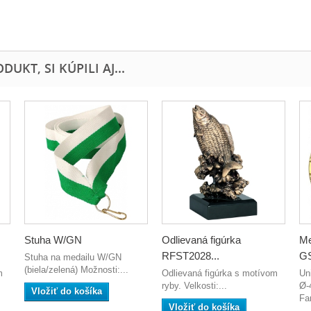
UKT, SI KÚPILI AJ...
Stuha W/GN
Odlievaná figúrka
Me
RFST2028...
GS
Stuha na medailu W/GN
(biela/zelená) Možnosti:...
m
Odlievaná figúrka s motívom
Un
ryby. Velkosti:...
Ø-
Vložiť do košíka
Far
Vložiť do košíka