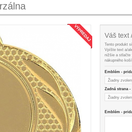
rzálna
VÝPREDAJ
Váš text 
Tento produkt s
Vpíšte text a/a
nižšie a stlačte
nákupného koší
Emblém - prida
Žiadny zvolen
Zadná strana - 
Žiadny zvolen
Emblém - prida