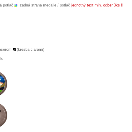
á potlač
,
zadná strana medaile / potlač
jednotný text min. odber 3ks !!!
laserom
(kresba čiarami)
e