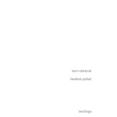
text+obrázok
farebná potlač
text/logo