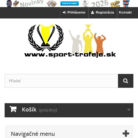
Prihlásenie
Registrácia
Kontakt
Košík
(prázdny)
Navigačné menu