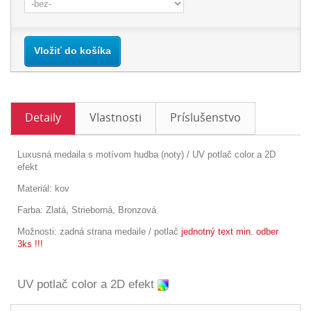
Vložiť do košíka
Detaily
Vlastnosti
Príslušenstvo
Luxusná medaila s motívom hudba (noty) / UV potlač color a 2D
efekt
Materiál: kov
Farba: Zlatá, Strieborná, Bronzová
Možnosti:
zadná strana medaile / potlač
jednotný text min. odber
3ks !!!
UV potlač color a 2D efekt