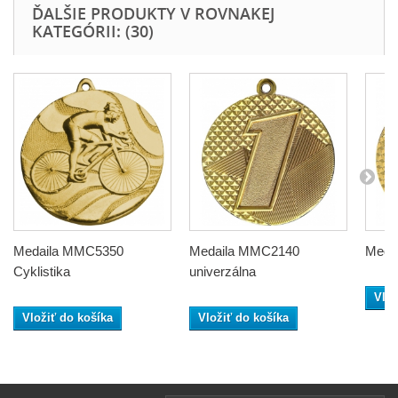
ĎALŠIE PRODUKTY V ROVNAKEJ
KATEGÓRII: (30)
Medaila MMC5350
Medaila MMC2140
Meda
Cyklistika
univerzálna
Vlož
Vložiť do košíka
Vložiť do košíka