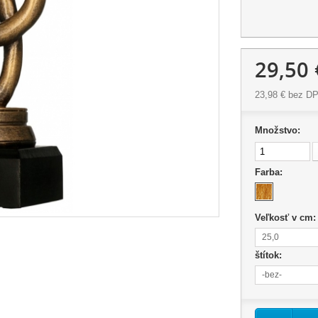
29,50 
23,98 €
bez D
Množstvo:
Farba:
Veľkosť v cm
25,0
štítok:
-bez-