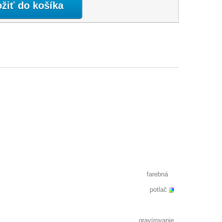
ožiť do košíka
farebná
potlač
gravírovanie