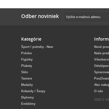
Odber noviniek
Kategórie
Inform
Šport / potreby - New
Nové pro
Poháre
Naše pred
Figúrky
Všeobecn
Plakety
Odstúpen
Sklo
Spracova
Taniere
Používan
Medaily
Ako naku
Kokardy / Šerpy
O nás
Diplomy
2025 © Vš
Emblémy