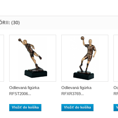
II: (30)
Odlievaná figúrka
Odlievaná figúrka
Od
RFST2006...
RFXR3769...
RF
Vložiť do košíka
Vložiť do košíka
V