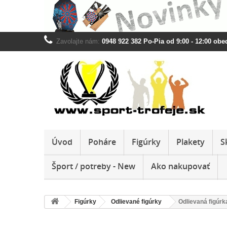
Zavolajte nám:
0948 922 382 Po-Pia od 9:00 - 12:00 obed
Úvod
Poháre
Figúrky
Plakety
S
Šport / potreby - New
Ako nakupovať
Figúrky
Odlievané figúrky
Odlievaná figú