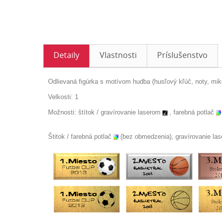
Detaily
Vlastnosti
Príslušenstvo
Odlievaná figúrka s motívom hudba (husľový kľúč, noty, mikr
Velkosti: 1
Možnosti:
štítok /
gravírovanie laserom
, farebná potlač
Štitok / farebná potlač
(bez obmedzenia), gravírovanie la