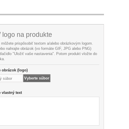
/ logo na produkte
i môžete prispôsobiť textom a/alebo obrázkovým logom.
lebo nahrajte obrázok (vo formáte GIF, JPG alebo PNG)
 tlačidlo "Uložiť vaše nastavenia". Potom produkt vložte do
ka.
te obrázok (logo)
Vyberte súbor
ý súbor
e vlastný text