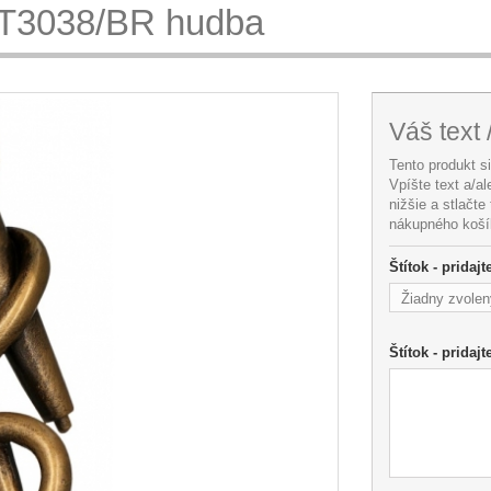
ST3038/BR hudba
Váš text 
Tento produkt s
Vpíšte text a/a
nižšie a stlačte
nákupného koší
Štítok - pridaj
Žiadny zvolen
Štítok - pridajt