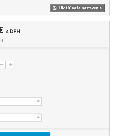
Uložiť vaše nastavenia
€
s DPH
PH
: