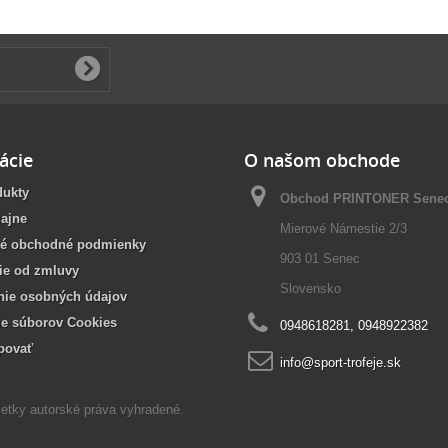
ácie
O našom obchode
dukty
Obchod PRINTONER Sene
ajne
Mierové Námestie 2/3
é obchodné podmienky
903 01 Senec
ie od zmluvy
Slovensko
nie osobných údajov
ie súborov Cookies
0948618281, 0948922382
povať
info@sport-trofeje.sk
etky autorské práva vyhradené.