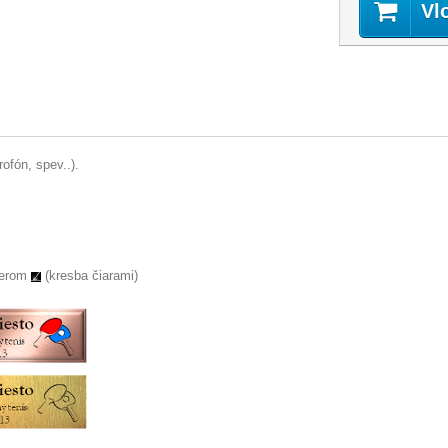
Vl
ofón, spev..).
serom
(kresba čiarami)