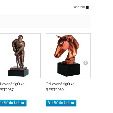
laserom
lievaná figúrka
Odlievaná figúrka
Odlievaná 
ST2057...
RFST2060...
RFST2067.
ložiť do košíka
Vložiť do košíka
Vložiť do