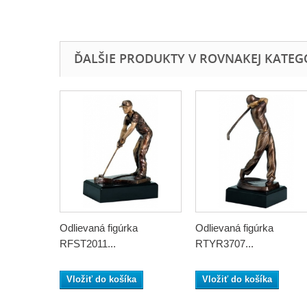
ĎALŠIE PRODUKTY V ROVNAKEJ KATEGÓR
Odlievaná figúrka
Odlievaná figúrka
RFST2011...
RTYR3707...
Vložiť do košíka
Vložiť do košíka