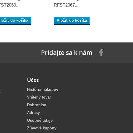
ST2060...
RFST2067...
RFST2004.
ložiť do košíka
Vložiť do košíka
Vložiť do
Pridajte sa k nám
Účet
História nákupov
c
Vrátený tovar
Dobropisy
Adresy
Osobné údaje
Zľavové kupóny