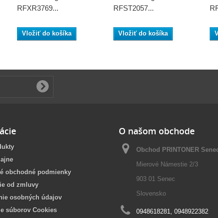
RFXR3769...
RFST2057...
RF
Vložiť do košíka
Vložiť do košíka
V
ácie
O našom obchode
dukty
Obchod PRINTONER Sene
ajne
Mierové Námestie 2/3
é obchodné podmienky
903 01 Senec
ie od zmluvy
Slovensko
nie osobných údajov
ie súborov Cookies
0948618281, 0948922382