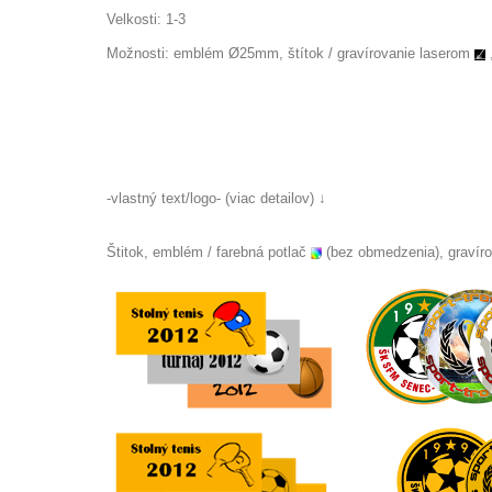
Velkosti: 1-3
Možnosti: emblém
Ø25
mm, štítok /
gravírovanie laserom
-vlastný text/logo- (viac detailov) ↓
Štitok, emblém / farebná potlač
(bez obmedzenia), gravír