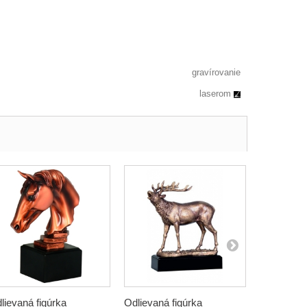
gravírovanie
laserom
lievaná figúrka
Odlievaná figúrka
Odlievaná 