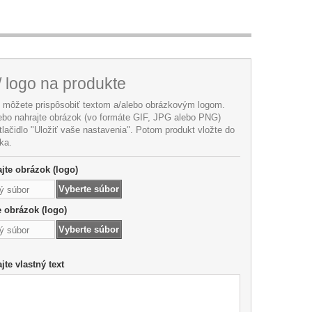
/ logo na produkte
i môžete prispôsobiť textom a/alebo obrázkovým logom.
lebo nahrajte obrázok (vo formáte GIF, JPG alebo PNG)
 tlačidlo "Uložiť vaše nastavenia". Potom produkt vložte do
ka.
jte obrázok (logo)
Vyberte súbor
ý súbor
te obrázok (logo)
Vyberte súbor
ý súbor
te vlastný text