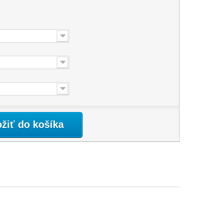
:
ožiť do košíka