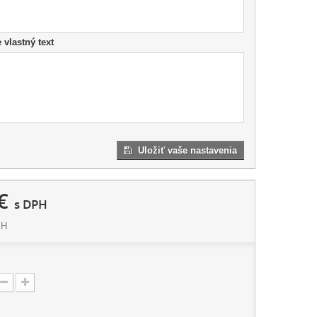
e vlastný text
Uložiť vaše nastavenia
€
s DPH
PH