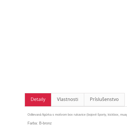
Detaily
Vlastnosti
Príslušenstvo
Odlievaná figúrka s motívom box rukavice (bojové športy, kickbox, muayt
Farba: B-bronz