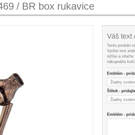
69 / BR box rukavice
Váš text 
Tento produkt s
Vpíšte text a/a
nižšie a stlačte
nákupného koší
Emblém - prida
Žiadny zvolen
Štítok - pridaj
Žiadny zvolen
Emblém - pridaj