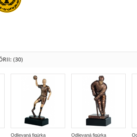
II: (30)
Odlievaná figúrka
Odlievaná figúrka
Od