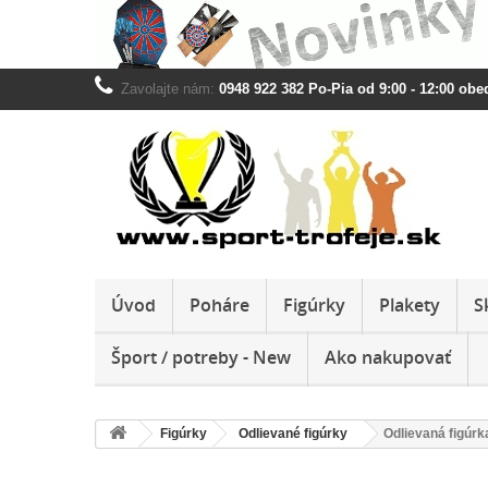
Zavolajte nám:
0948 922 382 Po-Pia od 9:00 - 12:00 obed
Úvod
Poháre
Figúrky
Plakety
S
Šport / potreby - New
Ako nakupovať
Figúrky
Odlievané figúrky
Odlievaná figúr