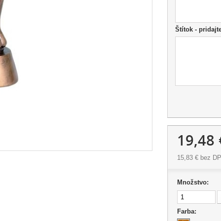
Štítok - pridajt
19,48 
15,83 €
bez D
Množstvo:
Farba: