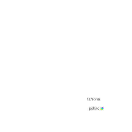
farebná
potlač