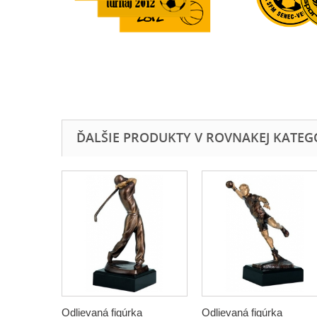
ĎALŠIE PRODUKTY V ROVNAKEJ KATEGÓR
Odlievaná figúrka
Odlievaná figúrka