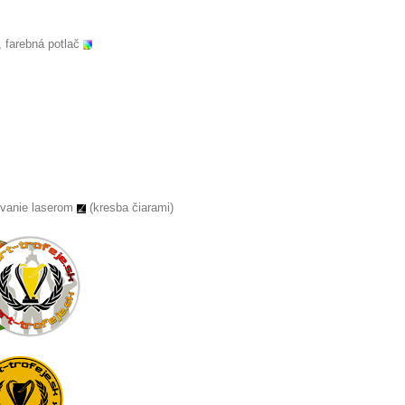
, farebná potlač
ovanie laserom
(kresba čiarami)