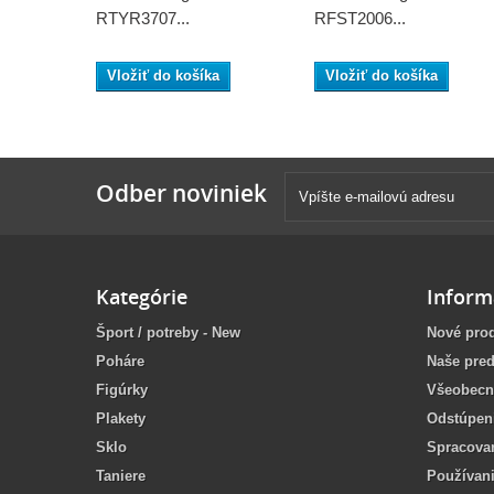
RTYR3707...
RFST2006...
Vložiť do košíka
Vložiť do košíka
Odber noviniek
Kategórie
Inform
Šport / potreby - New
Nové pro
Poháre
Naše pred
Figúrky
Všeobecn
Plakety
Odstúpen
Sklo
Spracova
Taniere
Používan