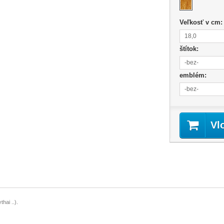
Veľkosť v cm
18,0
štítok:
-bez-
emblém:
-bez-
Vl
hai ..).