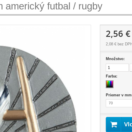
americký futbal / rugby
2,56 €
2,08 €
bez DP
Množstvo:
Farba:
Priemer v mm
70
Vl