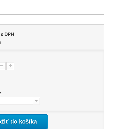
s DPH
H
:
ožiť do košíka