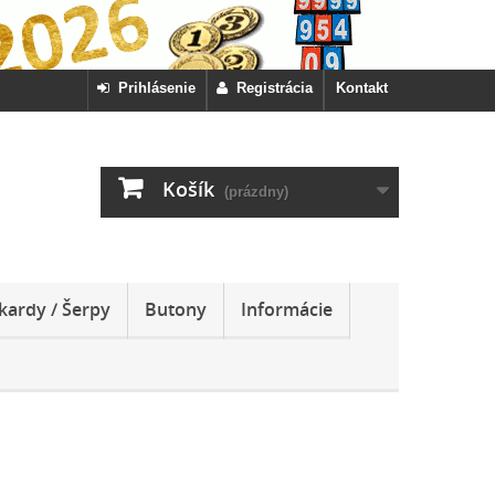
Prihlásenie
Registrácia
Kontakt
Košík
(prázdny)
kardy / Šerpy
Butony
Informácie