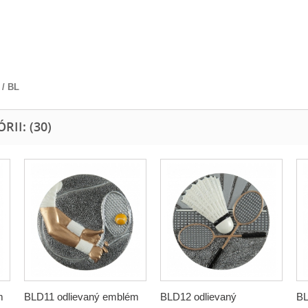
/ BL
II: (30)
m
BLD11 odlievaný emblém
BLD12 odlievaný
BL