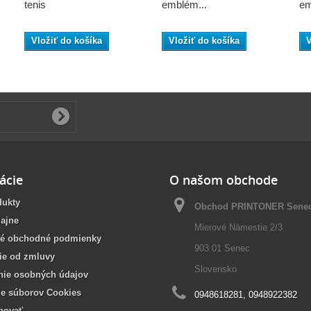
tenis
emblém...
em
Vložiť do košíka
Vložiť do košíka
V
ácie
O našom obchode
dukty
Obchod PRINTONER Sene
ajne
Mierové Námestie 2/3
é obchodné podmienky
903 01 Senec
ie od zmluvy
Slovensko
nie osobných údajov
ie súborov Cookies
0948618281, 0948922382
povať