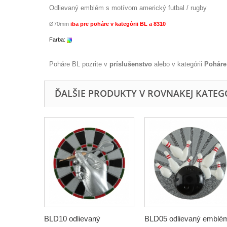
Odlievaný emblém s motívom americký futbal / rugby
Ø70mm
iba pre poháre v kategórii BL a 8310
Farba:
Poháre BL pozrite v
príslušenstvo
alebo v kategórii
Poháre 
ĎALŠIE PRODUKTY V ROVNAKEJ KATEGÓR
BLD10 odlievaný
BLD05 odlievaný emblé