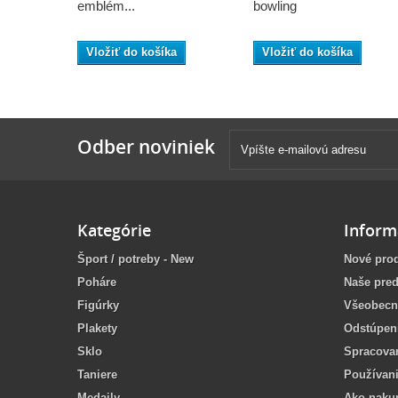
emblém...
bowling
Vložiť do košíka
Vložiť do košíka
Odber noviniek
Kategórie
Inform
Šport / potreby - New
Nové pro
Poháre
Naše pred
Figúrky
Všeobecn
Plakety
Odstúpen
Sklo
Spracova
Taniere
Používan
Medaily
Ako naku