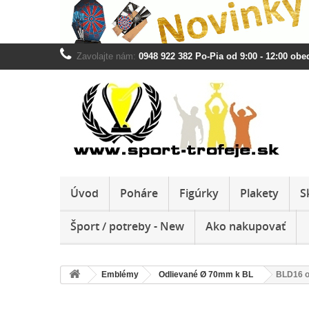
Zavolajte nám:
0948 922 382 Po-Pia od 9:00 - 12:00 obed
Úvod
Poháre
Figúrky
Plakety
S
Šport / potreby - New
Ako nakupovať
Emblémy
Odlievané Ø 70mm k BL
BLD16 o