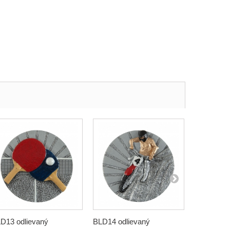
D13 odlievaný
BLD14 odlievaný
BLD15 odl