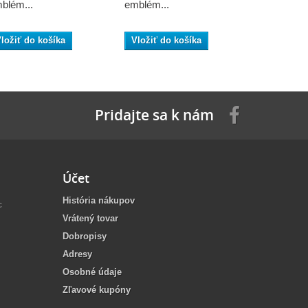
blém...
emblém...
emblém...
ložiť do košíka
Vložiť do košíka
Vložiť do
Pridajte sa k nám
Účet
História nákupov
c
Vrátený tovar
Dobropisy
Adresy
Osobné údaje
Zľavové kupóny