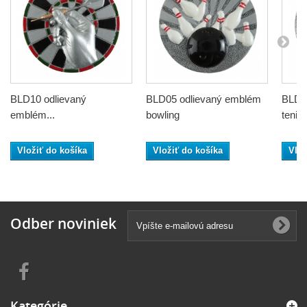
BLD10 odlievaný
BLD05 odlievaný emblém
BLD1
emblém...
bowling
tenis
Vložiť do košíka
Vložiť do košíka
Vlož
Odber noviniek
Kategórie