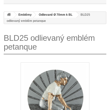
Emblémy
Odlievané Ø 70mm k BL
BLD25
odlievaný emblém petanque
BLD25 odlievaný emblém
petanque