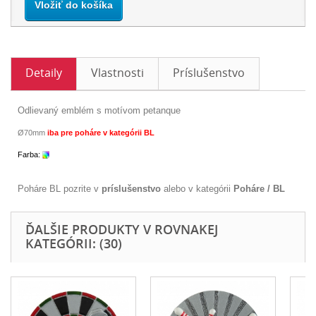
Vložiť do košíka
Detaily
Vlastnosti
Príslušenstvo
Odlievaný emblém s motívom petanque
Ø70mm
iba pre poháre v kategórii BL
Farba:
Poháre BL pozrite v
príslušenstvo
alebo v kategórii
Poháre / BL
ĎALŠIE PRODUKTY V ROVNAKEJ
KATEGÓRII: (30)