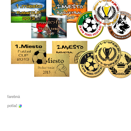
farebná
potlač