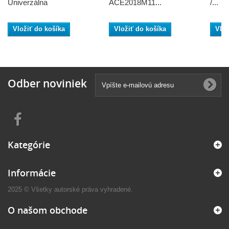
Univerzálna
ACE2018M11...
/...
Vložiť do košíka
Vložiť do košíka
Vlož
Odber noviniek
Kategórie
Informácie
2025 © Všetky autorské práva vyhradené.
O našom obchode