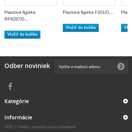
Plastová figúrka
Plastová figúrka F201/G...
Plast
RP8287/G...
Vložiť do košíka
Vlož
Vložiť do košíka
Odber noviniek
Kategórie
Informácie
2025 © Všetky autorské práva vyhradené.