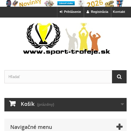
Prihlásenie
Registrácia
Kontakt
Košík
(prázdny)
Navigačné menu