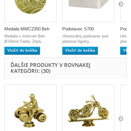
Medaila MMC2350 Beh
Podstavec S700
Pods
Medaila s motívom Beh
Univerzálny podstavec pod
Unive
Ø-50mm Farba: Zlatá,...
plastové figúrky....
plasto
Vložiť do košíka
Vložiť do košíka
Vlož
ĎALŠIE PRODUKTY V ROVNAKEJ
KATEGÓRII: (30)