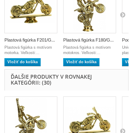
Plastová figúrka F201/G...
Plastová figúrka F180/G...
Pods
Plastová figúrka s motívom
Plastová figúrka s motívom
Unive
motorka. Veľkosti:...
motokros. Veľkosti:...
plasto
Vložiť do košíka
Vložiť do košíka
Vlož
ĎALŠIE PRODUKTY V ROVNAKEJ
KATEGÓRII: (30)