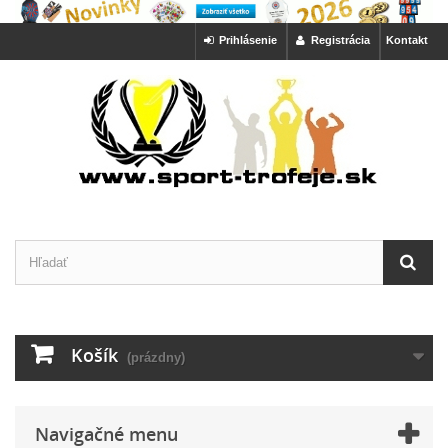
Prihlásenie
Registrácia
Kontakt
Košík
(prázdny)
Navigačné menu