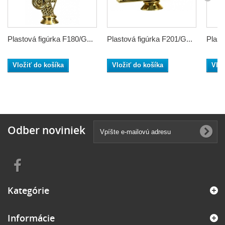
Plastová figúrka F180/G...
Plastová figúrka F201/G...
Plast
Vložiť do košíka
Vložiť do košíka
Vlož
Odber noviniek
Kategórie
Informácie