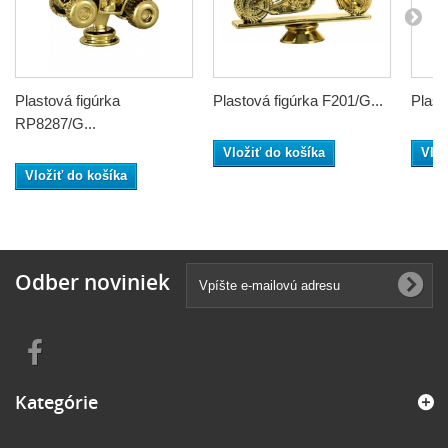
Plastová figúrka
Plastová figúrka F201/G...
Plast
RP8287/G...
Vložiť do košíka
Vlož
Vložiť do košíka
Odber noviniek
Kategórie