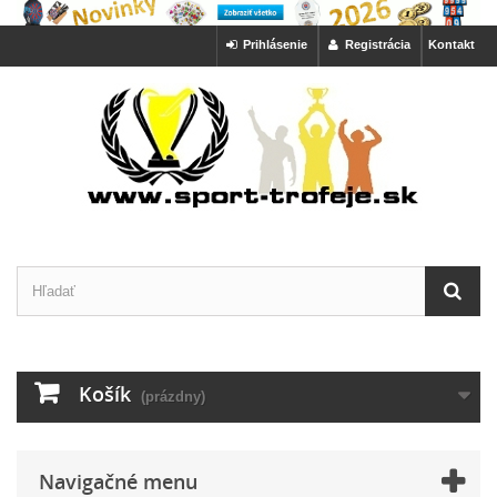
Prihlásenie
Registrácia
Kontakt
Košík
(prázdny)
Navigačné menu