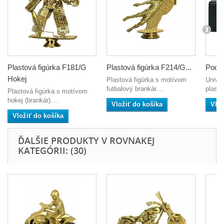
Plastová figúrka F181/G
Plastová figúrka F214/G...
Pods
Hokej
Plastová figúrka s motívom
Unive
futbalový brankár....
plasto
Plastová figúrka s motívom
hokej (brankár)....
Vložiť do košíka
Vlož
Vložiť do košíka
ĎALŠIE PRODUKTY V ROVNAKEJ
KATEGÓRII: (30)