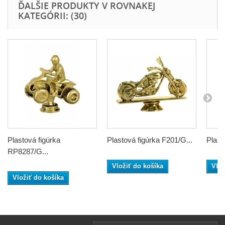
ĎALŠIE PRODUKTY V ROVNAKEJ
KATEGÓRII: (30)
Plastová figúrka
Plastová figúrka F201/G...
Plast
RP8287/G...
Vložiť do košíka
Vlož
Vložiť do košíka