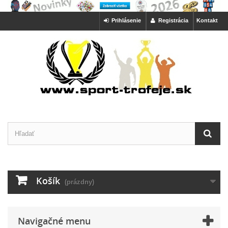
Prihlásenie
Registrácia
Kontakt
Košík
(prázdny)
Navigačné menu