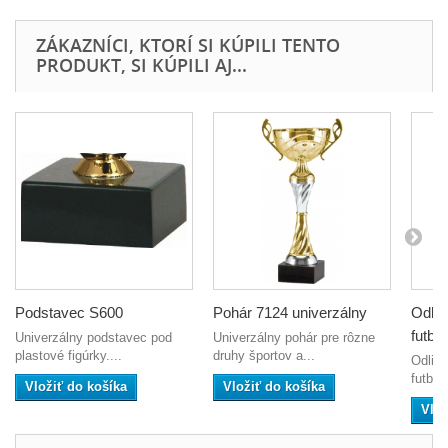
ZÁKAZNÍCI, KTORÍ SI KÚPILI TENTO
PRODUKT, SI KÚPILI AJ...
Podstavec S600
Pohár 7124 univerzálny
Odlie
futbal
Univerzálny podstavec pod
Univerzálny pohár pre rôzne
plastové figúrky....
druhy športov a...
Odlie
futbal.
Vložiť do košíka
Vložiť do košíka
Vlož