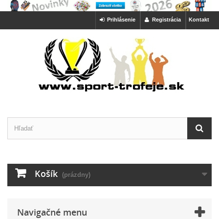
Prihlásenie
Registrácia
Kontakt
Košík
(prázdny)
Navigačné menu