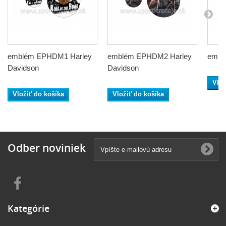
emblém EPHDM1 Harley
emblém EPHDM2 Harley
embl
Davidson
Davidson
Vlož
Vložiť do košíka
Vložiť do košíka
Odber noviniek
Kategórie