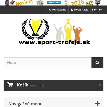
Prihlásenie
Registrácia
Kontakt
Košík
(prázdny)
Navigačné menu