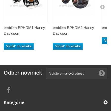
emblém EPHDM1 Harley
emblém EPHDM2 Harley
embl
Davidson
Davidson
Vlož
Vložiť do košíka
Vložiť do košíka
Odber noviniek
Kategórie