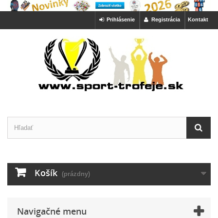
Prihlásenie
Registrácia
Kontakt
Košík
(prázdny)
Navigačné menu