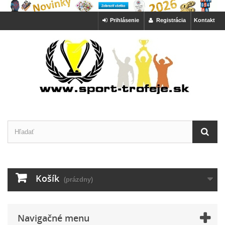
Prihlásenie
Registrácia
Kontakt
Košík
(prázdny)
Navigačné menu