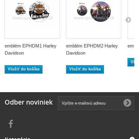
emblém EPHDM1 Harley
emblém EPHDM2 Harley
embl
Davidson
Davidson
Vlož
Vložiť do košíka
Vložiť do košíka
Odber noviniek