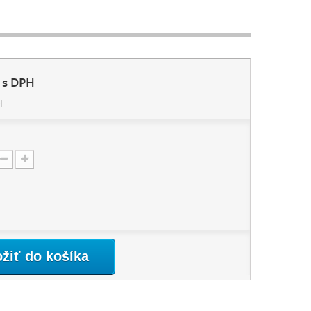
s DPH
H
ožiť do košíka