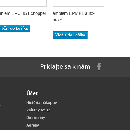
blém EPCHG1 chopper
emblém EPMK1 auto-
emblém E
moto...
moto...
ložiť do košíka
Vložiť do košíka
Vložiť do
Pridajte sa k nám
Účet
História nákupov
c
Vrátený tovar
Dobropisy
Adresy