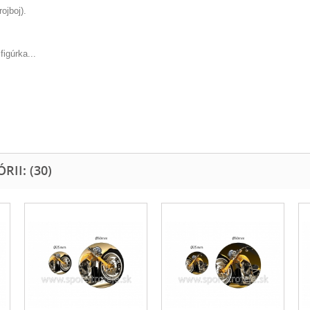
ojboj).
igúrka...
II: (30)