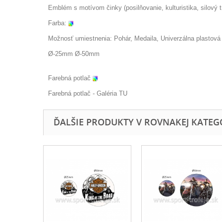
Emblém s motívom činky (posilňovanie, kulturistika, silový tr
Farba:
Možnosť umiestnenia: Pohár, Medaila, Univerzálna plastová f
Ø-25mm Ø-50mm
Farebná potlač
Farebná potlač - Galéria
TU
ĎALŠIE PRODUKTY V ROVNAKEJ KATEGÓR