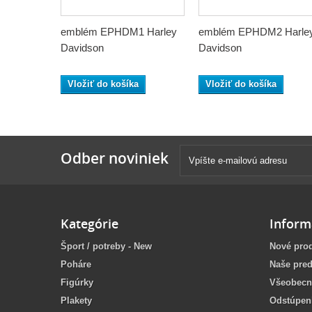
emblém EPHDM1 Harley
emblém EPHDM2 Harle
Davidson
Davidson
Vložiť do košíka
Vložiť do košíka
Odber noviniek
Kategórie
Inform
Šport / potreby - New
Nové pro
Poháre
Naše pred
Figúrky
Všeobecn
Plakety
Odstúpen