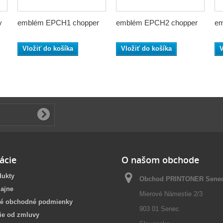
y
emblém EPCH1 chopper
emblém EPCH2 chopper
em
Vložiť do košíka
Vložiť do košíka
V
ácie
O našom obchode
dukty
Obchod PRINTONER Sene
ajne
Mierové Námestie 2/3
é obchodné podmienky
903 01 Senec
ie od zmluvy