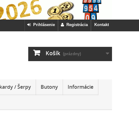
Prihlásenie
Registrácia
Kontakt
Košík
(prázdny)
kardy / Šerpy
Butony
Informácie