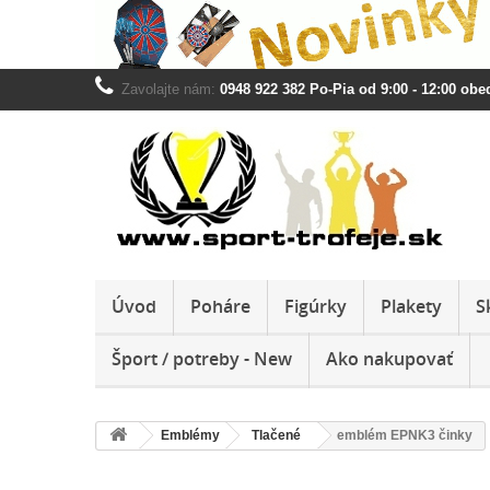
Zavolajte nám:
0948 922 382 Po-Pia od 9:00 - 12:00 obed
Úvod
Poháre
Figúrky
Plakety
S
Šport / potreby - New
Ako nakupovať
Emblémy
Tlačené
emblém EPNK3 činky