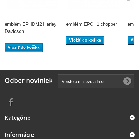
emblém EPHDM2 Harley
emblém EPCH1 chopper
embl
Davidson
Vložiť do košíka
Vlož
Vložiť do košíka
Odber noviniek
Kategórie
Informácie