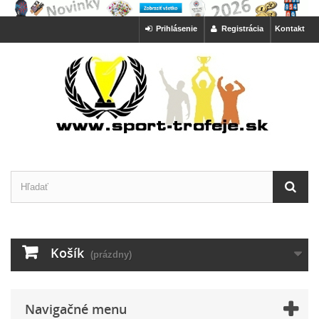
Prihlásenie
Registrácia
Kontakt
Košík
(prázdny)
Navigačné menu