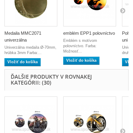
Medaila MMC2071
emblém EPP1 polovníctvo
Pohár
univerzálna
uni
Emblém s motívom
polovníctvo. Farba:
Univerzálna medaila Ø-70mm,
Univer
Možnosť...
hrúbka 3mm Farba:...
druhy 
Vložiť do košíka
Vložiť do košíka
Vlož
ĎALŠIE PRODUKTY V ROVNAKEJ
KATEGÓRII: (30)