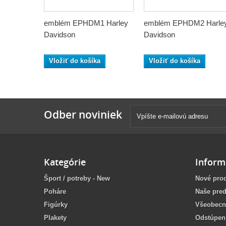
emblém EPHDM1 Harley
emblém EPHDM2 Harle
Davidson
Davidson
Vložiť do košíka
Vložiť do košíka
Odber noviniek
Kategórie
Inform
Šport / potreby - New
Nové pro
Poháre
Naše pred
Figúrky
Všeobecn
Plakety
Odstúpen