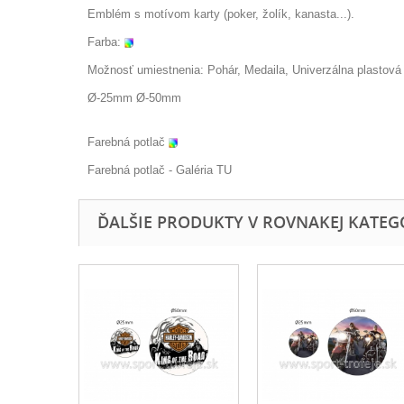
Emblém s motívom karty (poker, žolík, kanasta...).
Farba:
Možnosť umiestnenia: Pohár, Medaila, Univerzálna plastová f
Ø-25mm Ø-50mm
Farebná potlač
Farebná potlač - Galéria
TU
ĎALŠIE PRODUKTY V ROVNAKEJ KATEGÓR