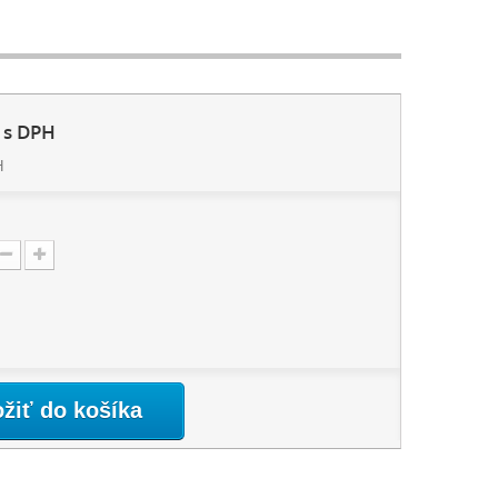
s DPH
H
ožiť do košíka