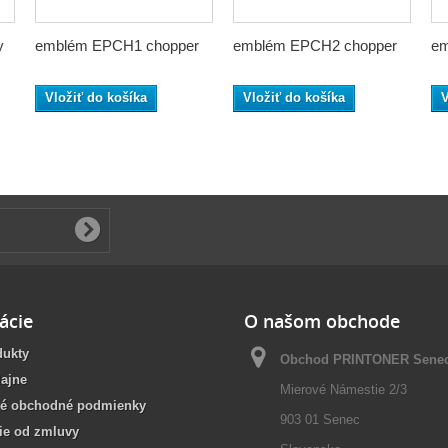
y
emblém EPCH1 chopper
emblém EPCH2 chopper
em
Vložiť do košíka
Vložiť do košíka
V
ácie
O našom obchode
dukty
Obchod PRINTONER Sene
ajne
Mierové Námestie 2/3
é obchodné podmienky
903 01 Senec
ie od zmluvy