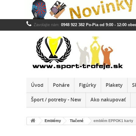
Zavolajte nám:
0948 922 382 Po-Pia od 9:00 - 12:00 obed
Úvod
Poháre
Figúrky
Plakety
S
Šport / potreby - New
Ako nakupovať
Emblémy
Tlačené
emblém EPPOK1 karty