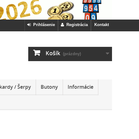
Prihlásenie
Registrácia
Kontakt
Košík
(prázdny)
kardy / Šerpy
Butony
Informácie