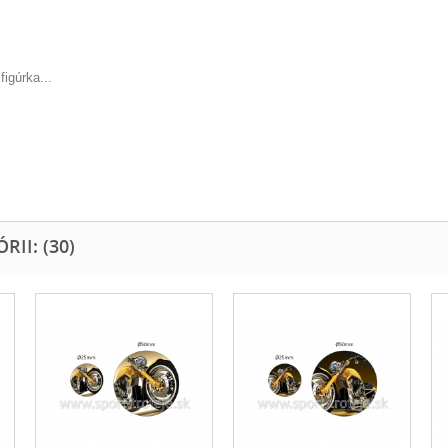
igúrka...
II: (30)