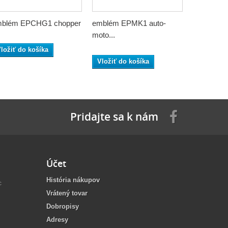
blém EPCHG1 chopper
emblém EPMK1 auto-
emblém E
moto...
moto...
ložiť do košíka
Vložiť do košíka
Vložiť do
Pridajte sa k nám
Účet
História nákupov
c
Vrátený tovar
Dobropisy
Adresy