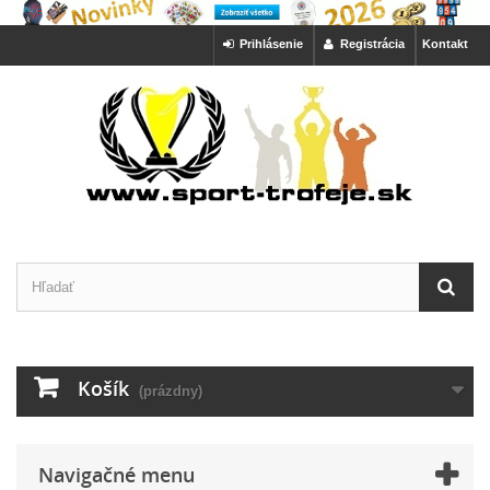
Prihlásenie
Registrácia
Kontakt
Košík
(prázdny)
Navigačné menu