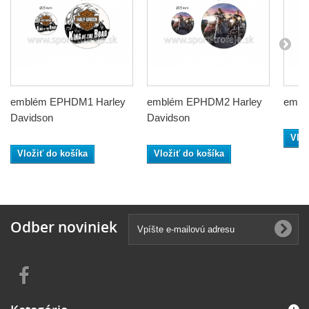
emblém EPHDM1 Harley
emblém EPHDM2 Harley
embl
Davidson
Davidson
Vlož
Vložiť do košíka
Vložiť do košíka
Odber noviniek