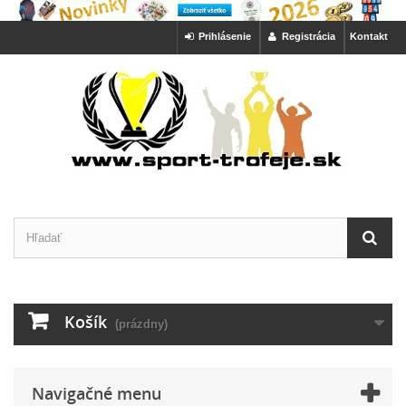
Prihlásenie
Registrácia
Kontakt
Košík
(prázdny)
Navigačné menu