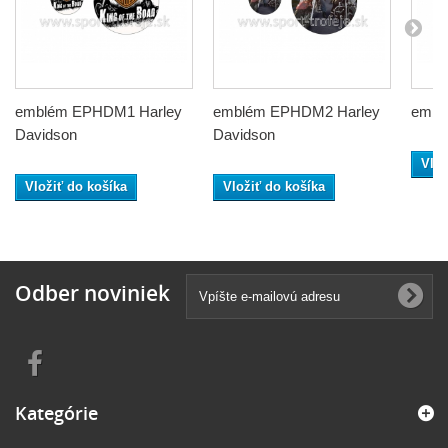
emblém EPHDM1 Harley
emblém EPHDM2 Harley
embl
Davidson
Davidson
Vlož
Vložiť do košíka
Vložiť do košíka
Odber noviniek
Kategórie