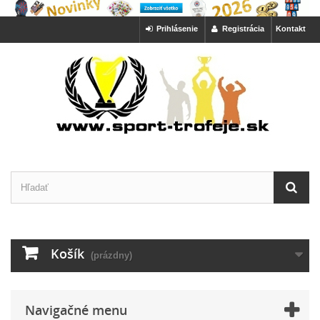
Prihlásenie
Registrácia
Kontakt
Košík
(prázdny)
Navigačné menu