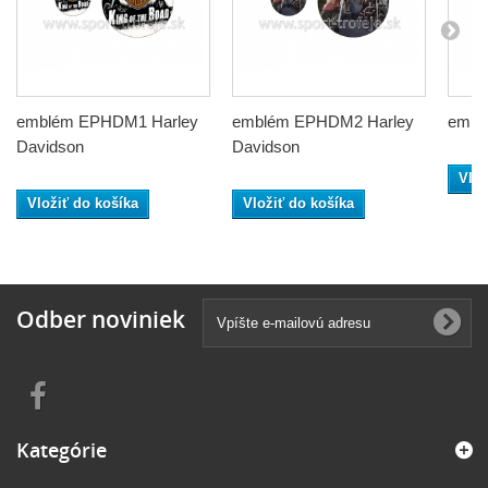
emblém EPHDM1 Harley
emblém EPHDM2 Harley
embl
Davidson
Davidson
Vlož
Vložiť do košíka
Vložiť do košíka
Odber noviniek
Kategórie