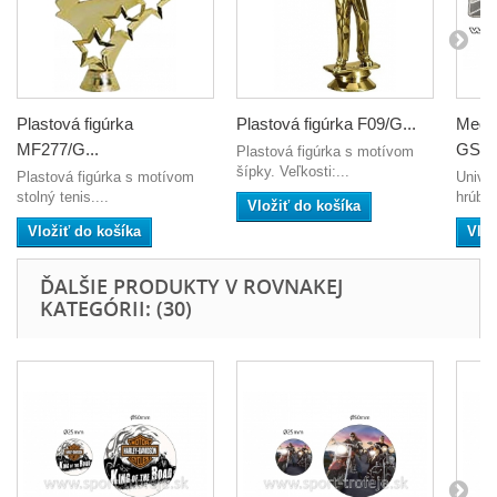
Plastová figúrka
Plastová figúrka F09/G...
Meda
MF277/G...
GSB..
Plastová figúrka s motívom
šípky. Veľkosti:...
Plastová figúrka s motívom
Unive
stolný tenis....
hrúbk
Vložiť do košíka
Vložiť do košíka
Vlož
ĎALŠIE PRODUKTY V ROVNAKEJ
KATEGÓRII: (30)