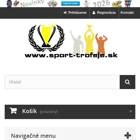
Prihlásenie
Registrácia
Kontakt
Košík
(prázdny)
Navigačné menu