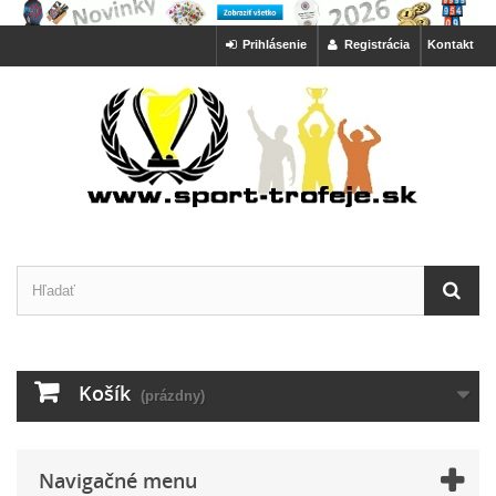
Prihlásenie
Registrácia
Kontakt
Košík
(prázdny)
Navigačné menu