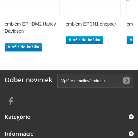
emblém EPHDM2 Harley
emblém EPCH1 chopper
embl
Davidson
Vložiť do košíka
Vlož
Vložiť do košíka
Odber noviniek
Kategórie
Informácie