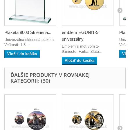
Plaketa 8003 Sklenená...
emblém EGUNI1-9
Plake
univerzálny
Univerzálna sklenená plaketa
Univer
Veľkosti: 1-3...
Veľkos
Emblém s motívom 1-
9.miesto. Farba: Zlatá...
Vložiť do košíka
Vlož
Vložiť do košíka
ĎALŠIE PRODUKTY V ROVNAKEJ
KATEGÓRII: (30)