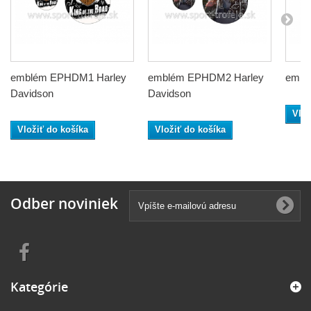
emblém EPHDM1 Harley
emblém EPHDM2 Harley
embl
Davidson
Davidson
Vlož
Vložiť do košíka
Vložiť do košíka
Odber noviniek
Kategórie