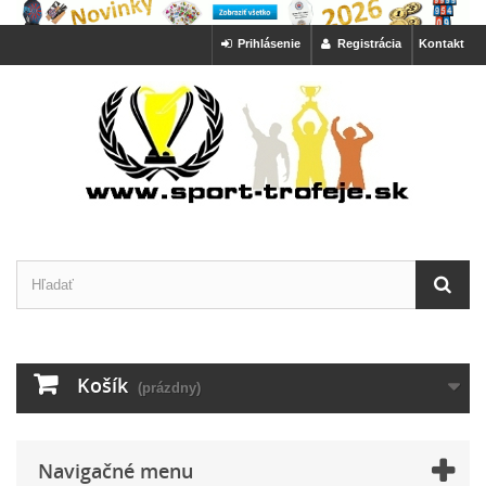
Prihlásenie
Registrácia
Kontakt
Košík
(prázdny)
Navigačné menu